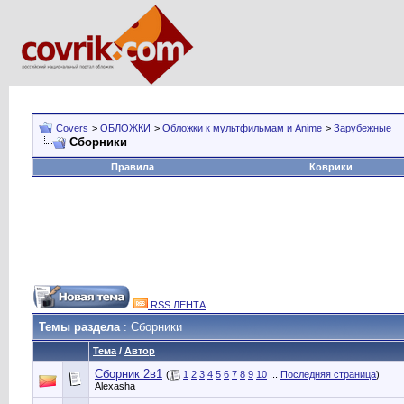
Covers
>
ОБЛОЖКИ
>
Обложки к мультфильмам и Anime
>
Зарубежные
Сборники
Правила
Коврики
RSS ЛЕНТА
Темы раздела
: Сборники
Тема
/
Автор
Сборник 2в1
(
1
2
3
4
5
6
7
8
9
10
...
Последняя страница
)
Alexasha