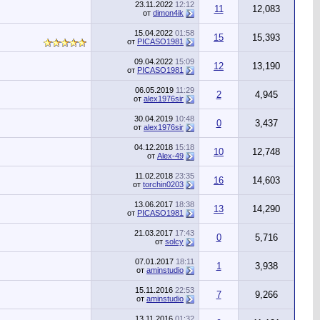
23.11.2022
12:12
11
12,083
от
dimon4ik
15.04.2022
01:58
15
15,393
от
PICASO1981
09.04.2022
15:09
12
13,190
от
PICASO1981
06.05.2019
11:29
2
4,945
от
alex1976sir
30.04.2019
10:48
0
3,437
от
alex1976sir
04.12.2018
15:18
10
12,748
от
Alex-49
11.02.2018
23:35
16
14,603
от
torchin0203
13.06.2017
18:38
13
14,290
от
PICASO1981
21.03.2017
17:43
0
5,716
от
solcy
07.01.2017
18:11
1
3,938
от
aminstudio
15.11.2016
22:53
7
9,266
от
aminstudio
13.11.2016
01:32