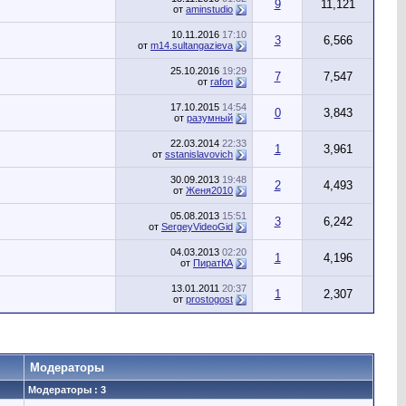
9
11,121
от
aminstudio
10.11.2016
17:10
3
6,566
от
m14.sultangazieva
25.10.2016
19:29
7
7,547
от
rafon
17.10.2015
14:54
0
3,843
от
разумный
22.03.2014
22:33
1
3,961
от
sstanislavovich
30.09.2013
19:48
2
4,493
от
Женя2010
05.08.2013
15:51
3
6,242
от
SergeyVideoGid
04.03.2013
02:20
1
4,196
от
ПиратКА
13.01.2011
20:37
1
2,307
от
prostogost
Модераторы
Модераторы : 3