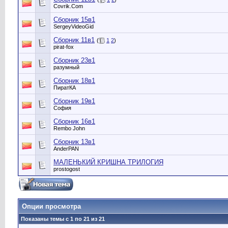
Сovrik.Com
Сборник 15в1
SergeyVideoGid
Сборник 11в1
(
1
2
)
pirat-fox
Сборник 23в1
разумный
Сборник 18в1
ПиратКА
Сборник 19в1
София
Сборник 16в1
Rembo John
Сборник 13в1
AnderPAN
МАЛЕНЬКИЙ КРИШНА ТРИЛОГИЯ
prostogost
Опции просмотра
Показаны темы с 1 по 21 из 21