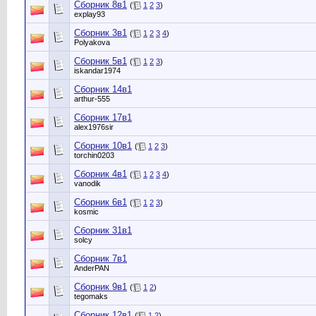
Сборник 8в1
(
1
2
3
)
explay93
Сборник 3в1
(
1
2
3
4
)
Polyakova
Сборник 5в1
(
1
2
3
)
iskandar1974
Сборник 14в1
arthur-555
Сборник 17в1
alex1976sir
Сборник 10в1
(
1
2
3
)
torchin0203
Сборник 4в1
(
1
2
3
4
)
vanodik
Сборник 6в1
(
1
2
3
)
kosmic
Сборник 31в1
solcy
Сборник 7в1
AnderPAN
Сборник 9в1
(
1
2
)
tegomaks
Сборник 12в1
(
1
2
)