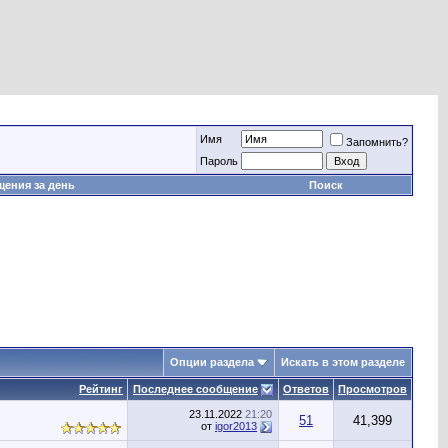
Имя
Запомнить?
Пароль
ения за день
Поиск
Опции раздела
Искать в этом разделе
Рейтинг
Последнее сообщение
Ответов
Просмотров
23.11.2022
21:20
51
41,399
от
igor2013