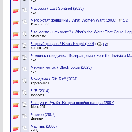
чух
Часовой / Last Sentinel (2023)
чух
Чего хотят женщины / What Women Want (2000)
(
1
2
)
DynamiteXX
Что могло быть хуже? / What's the Worst That Could Hap
Stalker-82
Чёрный рыцарь / Black Knight (2001)
(
1
2
)
serggg1236
Человек-невидимка. Возвращение / Fear the Invisible Ma
чух
Черный лотос / Black Lotus (2023)
чух
Чокнутые / Riff Raff (2024)
kopcap2020
Ч/Б (2014)
iwanowi4
Чаклун и Румба. Вторая ошибка сапера (2007)
Маяк-205
Чартер (2007)
Дневник
Час пик (2006)
vahly