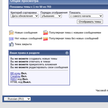
Опции просмотра
Показаны темы с 1 по 50 из 703
Критерий сортировки
Порядок отображения
Показать
Новые сообщения
Популярная тема с новыми сообщениями
Нет новых сообщений
Популярная тема без новых сообщений
Тема закрыта
Ваши права в разделе
Вы
не можете
создавать новые темы
Вы
не можете
отвечать в темах
Вы
не можете
прикреплять вложения
Вы
не можете
редактировать свои сообщения
BB коды
Вкл.
Смайлы
Вкл.
[IMG]
код
Вкл.
HTML код
Выкл.
Часовой 