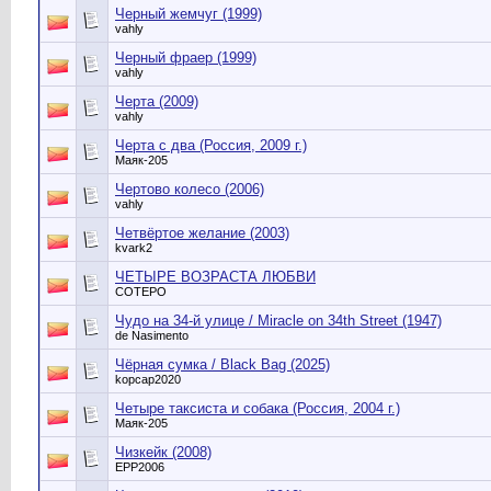
Черный жемчуг (1999)
vahly
Черный фраер (1999)
vahly
Черта (2009)
vahly
Черта с два (Россия, 2009 г.)
Маяк-205
Чертово колесо (2006)
vahly
Четвёртое желание (2003)
kvark2
ЧЕТЫРЕ ВОЗРАСТА ЛЮБВИ
СОТЕРО
Чудо на 34-й улице / Miracle on 34th Street (1947)
de Nasimento
Чёрная сумка / Black Bag (2025)
kopcap2020
Четыре таксиста и собака (Россия, 2004 г.)
Маяк-205
Чизкейк (2008)
EPP2006