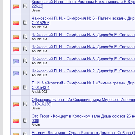
Козловский Иван – Поет Романсы Рахманинова и B.Юров
22612]
Bevin
Чайковский П. И. - Симфония № 6 «Патетическая». Дири
С 01525-6]
Anubis003
Чайковский П. И. - Симфония № 5. Дирижёр Е. Светлано
Anubis003
Чайковский П. И. - Симфония № 4. Дирижёр Е. Светлано
Anubis003
Чайковский П. И. - Симфония № 3. Дирижёр Е. Светлано
Anubis003
Чайковский П. И. - Симфония № 2. Дирижёр Е. Светлано
Anubis003
П. И. Чайковский - Симфония № 1 «Зимние грёзы». Дири
С 01543-4]
Anubis003
Образцова Елена - Из Сокровищницы Мирового Исполнит
C10-16138]
Bevin
Отс Георг - Концерт в Колонном зале Дома союзов 26 н
006]
Bevin
Евгения Лисицина - Орган Рижского Домского Собора (