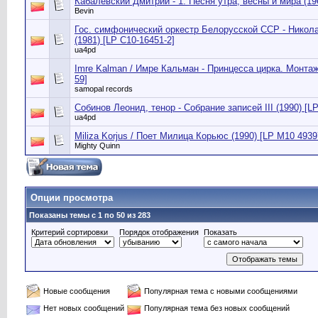
Кабалевский Дмитрий - 1. Песня утра, весны и мира (196
Bevin
Гос. симфонический оркестр Белорусской ССР - Никол
(1981) [LP С10-16451-2]
ua4pd
Imre Kalman / Имре Кальман - Принцесса цирка. Монтаж
59]
samopal records
Собинов Леонид, тенор - Собрание записей III (1990) [L
ua4pd
Miliza Korjus / Поет Милица Корьюс (1990) [LP М10 4939
Mighty Quinn
Опции просмотра
Показаны темы с 1 по 50 из 283
Критерий сортировки
Порядок отображения
Показать
Новые сообщения
Популярная тема с новыми сообщениями
Нет новых сообщений
Популярная тема без новых сообщений