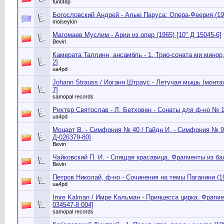
funt48p
Богословский Андрей - Алые Паруса: Опера-Феерия (198
moiseykin
Магомаев Муслим - Арии из опер (1965) [10" Д 15045-6]
Bevin
Камерата Таллинн, ансамбль - 1. Трио-соната ми минор,
2]
ua4pd
Johann Strauss / Иоганн Штраус - Летучая мышь (монтаж
7]
samopal records
Рихтер Святослав - Л. Бетховен - Сонаты для ф-но № 1 
ua4pd
Моцарт В. - Симфония № 40 / Гайдн И. - Симфония № 9
Д-026379-80]
Bevin
Чайковский П. И. - Спящая красавица. Фрагменты из бал
Bevin
Петров Николай, ф-но - Сочинения на темы Паганини (19
ua4pd
Imre Kalman / Имре Кальман - Принцесса цирка. Фрагмен
034547-8 004]
samopal records