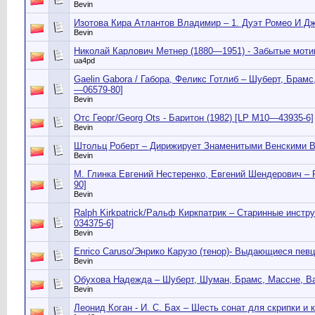
Bevin
Изотова Кира Атлантов Владимир – 1. Дуэт Ромео И Джу
Bevin
Николай Карлович Метнер (1880—1951) - Забытые мотив
ua4pd
Gaelin Gabora / Габора, Феликс Готлиб – Шуберт, Брамс
—06579-80]
Bevin
Отс Георг/Georg Ots - Баритон (1982) [LP М10—43935-6]
Bevin
Штольц Роберт – Дирижирует Знаменитыми Венскими Ва
Bevin
М. Глинка Евгений Нестеренко, Евгений Шендерович – Р
90]
Bevin
Ralph Kirkpatrick/Ральф Киркпатрик – Старинные инстру
034375-6]
Bevin
Enrico Caruso/Энрико Карузо (тенор)- Выдающиеся певцы
Bevin
Обухова Надежда – Шуберт, Шуман, Брамс, Массне, Вагн
Bevin
Леонид Коган - И. С. Бах – Шесть сонат для скрипки и к