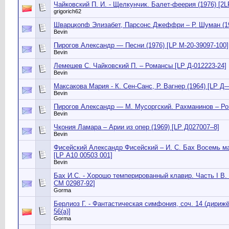
Чайковский П. И. - Щелкунчик. Балет-феерия (1976) [2L
grigorich62
Шварцкопф Элизабет, Парсонс Джеффри – Р. Шуман (197
Bevin
Пирогов Александр — Песни (1976) [LP М-20-39097-100]
Bevin
Лемешев С. Чайковский П. – Романсы [LP Д-012223-24]
Bevin
Максакова Мария - К. Сен-Санс, Р. Вагнер (1964) [LP Д
Bevin
Пирогов Александр — М. Мусоргский. Рахманинов – Ро
Bevin
Чкония Ламара – Арии из опер (1969) [LP Д027007–8]
Bevin
Фисейский Александр Фисейский – И. С. Бах Восемь ма
[LP А10 00503 001]
Bevin
Бах И.С. - Хорошо темперированный клавир. Часть I B. 8
СМ 02987-92]
Gorma
Берлиоз Г. - Фантастическая симфония, соч. 14 (дирижёр
56(a)]
Gorma