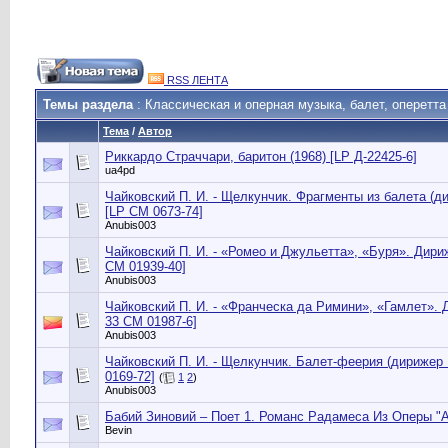
RSS ЛЕНТА
Темы раздела
: Классическая и оперная музыка, балет, оперетта
Тема
/
Автор
Риккардо Страччари, баритон (1968) [LP Д-22425-6]
ua4pd
Чайковский П. И. - Щелкунчик. Фрагменты из балета (ди
[LP СМ 0673-74]
Anubis003
Чайковский П. И. - «Ромео и Джульетта», «Буря». Дириж
СМ 01939-40]
Anubis003
Чайковский П. И. - «Франческа да Римини», «Гамлет». 
33 СМ 01987-6]
Anubis003
Чайковский П. И. - Щелкунчик. Балет-феерия (дирижер Г
0169-72]
(
1
2
)
Anubis003
Бабий Зиновий – Поет 1. Романс Радамеса Из Оперы "Аи
Bevin