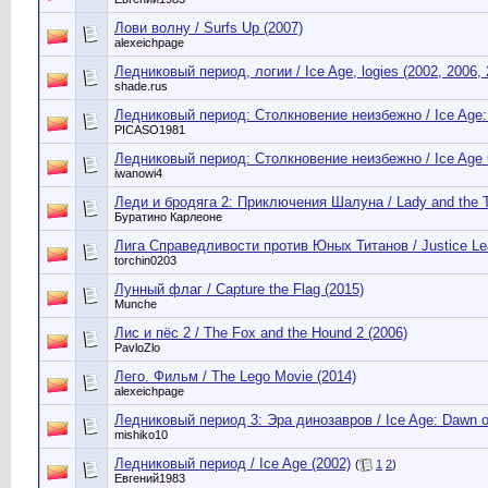
Лови волну / Surfs Up (2007)
alexeichpage
Ледниковый период, логии / Ice Age, logies (2002, 2006, 
shade.rus
Ледниковый период: Столкновение неизбежно / Ice Age: C
PICASO1981
Ледниковый период: Столкновение неизбежно / Ice Age Co
iwanowi4
Леди и бродяга 2: Приключения Шалуна / Lady and the T
Буратино Карлеоне
Лига Справедливости против Юных Титанов / Justice Lea
torchin0203
Лунный флаг / Capture the Flag (2015)
Munche
Лис и пёс 2 / The Fox and the Hound 2 (2006)
PavloZlo
Лего. Фильм / The Lego Movie (2014)
alexeichpage
Ледниковый период 3: Эра динозавров / Ice Age: Dawn of
mishiko10
Ледниковый период / Ice Age (2002)
(
1
2
)
Евгений1983