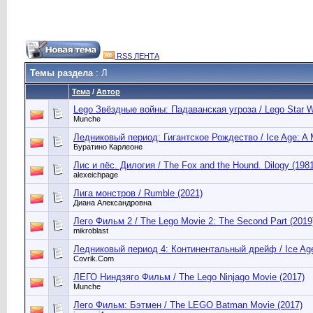
RSS ЛЕНТА
Темы раздела
: Л
Тема
/
Автор
Lego Звёздные войны: Падаванская угроза / Lego Star 
Munche
Ледниковый период: Гигантское Рождество / Ice Age: A
Буратино Карлеоне
Лис и пёс. Дилогия / The Fox and the Hound. Dilogy (1981
alexeichpage
Лига монстров / Rumble (2021)
Диана Александровна
Лего Фильм 2 / The Lego Movie 2: The Second Part (2019
mikroblast
Ледниковый период 4: Континентальный дрейф / Ice Age: 
Сovrik.Com
ЛЕГО Ниндзяго Фильм / The Lego Ninjago Movie (2017)
Munche
Лего Фильм: Бэтмен / The LEGO Batman Movie (2017)