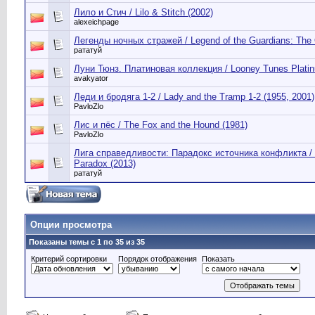
Лило и Стич / Lilo & Stitch (2002)
alexeichpage
Легенды ночных стражей / Legend of the Guardians: The 
рататуй
Луни Тюнз. Платиновая коллекция / Looney Tunes Platinu
avakyator
Леди и бродяга 1-2 / Lady and the Tramp 1-2 (1955, 2001)
PavloZlo
Лис и пёс / The Fox and the Hound (1981)
PavloZlo
Лига справедливости: Парадокс источника конфликта / J
Paradox (2013)
рататуй
Опции просмотра
Показаны темы с 1 по 35 из 35
Критерий сортировки
Порядок отображения
Показать