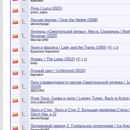
iwanowi4
Лука / Luca (2021)
anton_eplus
Лесная братва / Over the Hedge (2006)
alexeichpage
Легенды «Смертельной битвы»: Месть Скорпиона / Morta
Revenge (2020)
MaxVar1990
Леди и бродяга / Lady and the Tramp (1955)
(
1
2
)
Буратино Карлеоне
Лоракс / The Lorax (2012)
(
1
2
)
lotop
Лунный свет / Lichtmond (2010)
bigmaker
Лига справедливости против Смертоносной пятёрки / Just
(2019)
SBGORG
Луни Тюнз: Снова в деле / Looney Tunes: Back in Action 
serj.ryabov2010
Лило и Стич, Лило и Стич 2: Большая проблема Стича / Lil
Stitch Has a Gl
alexeichpage
Ледниковый период 2. Глобальное потепление / Ice Age.
Евгений1983