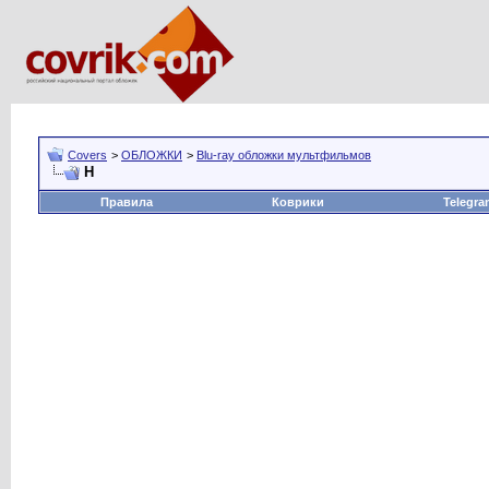
Covers
>
ОБЛОЖКИ
>
Blu-ray обложки мультфильмов
Н
Правила
Коврики
Telegra