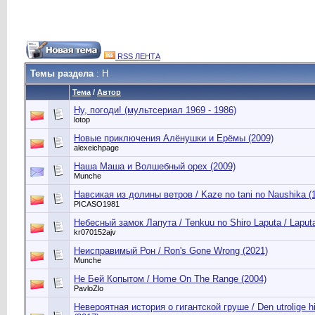
RSS ЛЕНТА
Темы раздела
: Н
Тема
/
Автор
Ну, погоди! (мультсериал 1969 - 1986)
lotop
Новые приключения Алёнушки и Ерёмы (2009)
alexeichpage
Наша Маша и Волшебный орех (2009)
Munche
Навсикая из долины ветров / Kaze no tani no Naushika (
PICASO1981
Небесный замок Лапута / Tenkuu no Shiro Laputa / Laputa:
kr070152ajv
Неисправимый Рон / Ron's Gone Wrong (2021)
Munche
Не Бей Копытом / Home On The Range (2004)
PavloZlo
Невероятная история о гигантской груше / Den utrolige 