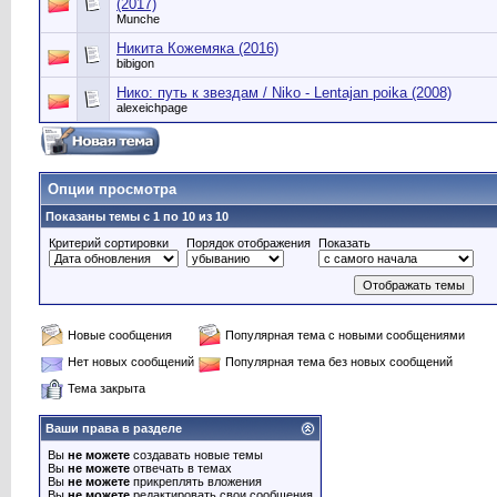
(2017)
Munche
Никита Кожемяка (2016)
bibigon
Нико: путь к звездам / Niko - Lentajan poika (2008)
alexeichpage
Опции просмотра
Показаны темы с 1 по 10 из 10
Критерий сортировки
Порядок отображения
Показать
Новые сообщения
Популярная тема с новыми сообщениями
Нет новых сообщений
Популярная тема без новых сообщений
Тема закрыта
Ваши права в разделе
Вы
не можете
создавать новые темы
Вы
не можете
отвечать в темах
Вы
не можете
прикреплять вложения
Вы
не можете
редактировать свои сообщения