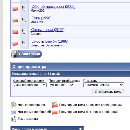
Юбилей прокурора (2003)
Маяк-205
Юкка (1998)
Маяк-205
Южные ночи (2012)
София
Юность Бемби (1986)
Вячеслав Валерьевич
Опции просмотра
Показаны темы с 1 по 38 из 38
Критерий сортировки
Порядок отображения
Показать
Новые сообщения
Популярная тема с новыми сообщениями
Нет новых сообщений
Популярная тема без новых сообщений
Тема закрыта
Ваши права в разделе