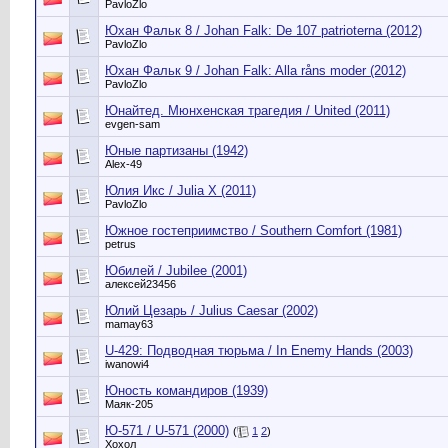
PavloZlo
Юхан Фальк 8 / Johan Falk: De 107 patrioterna (2012)
PavloZlo
Юхан Фальк 9 / Johan Falk: Alla råns moder (2012)
PavloZlo
Юнайтед. Мюнхенская трагедия / United (2011)
evgen-sam
Юные партизаны (1942)
Alex-49
Юлия Икс / Julia X (2011)
PavloZlo
Южное гостеприимство / Southern Comfort (1981)
petrus
Юбилей / Jubilee (2001)
алексей23456
Юлий Цезарь / Julius Caesar (2002)
mamay63
U-429: Подводная тюрьма / In Enemy Hands (2003)
iwanowi4
Юность командиров (1939)
Маяк-205
Ю-571 / U-571 (2000)
(
1
2
)
Хохол