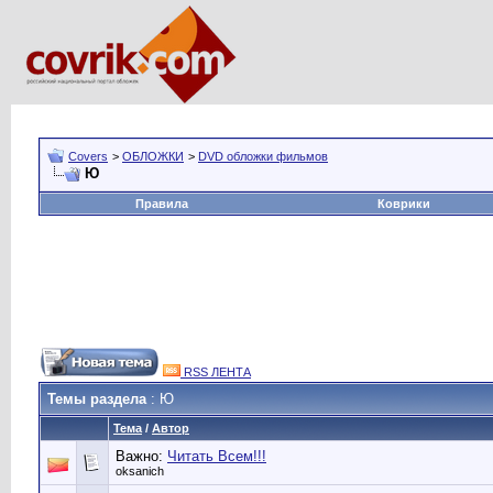
Covers
>
ОБЛОЖКИ
>
DVD обложки фильмов
Ю
Правила
Коврики
RSS ЛЕНТА
Темы раздела
: Ю
Тема
/
Автор
Важно:
Читать Всем!!!
oksanich