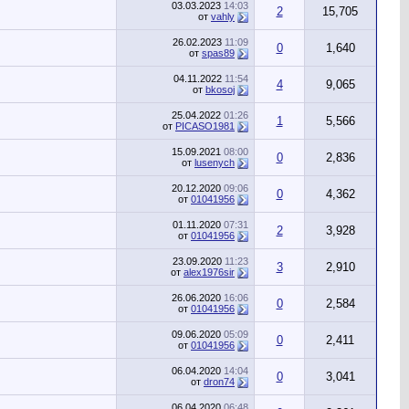
03.03.2023
14:03
2
15,705
от
vahly
26.02.2023
11:09
0
1,640
от
spas89
04.11.2022
11:54
4
9,065
от
bkosoj
25.04.2022
01:26
1
5,566
от
PICASO1981
15.09.2021
08:00
0
2,836
от
lusenych
20.12.2020
09:06
0
4,362
от
01041956
01.11.2020
07:31
2
3,928
от
01041956
23.09.2020
11:23
3
2,910
от
alex1976sir
26.06.2020
16:06
0
2,584
от
01041956
09.06.2020
05:09
0
2,411
от
01041956
06.04.2020
14:04
0
3,041
от
dron74
06.04.2020
06:48