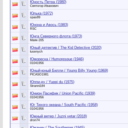
Юность Петра (1980)
Святогор Иванович
Юлька (1972)
spas89
Юнона и Авось (1983)
RSC
Юнга Северного флота (1973)
Маяк-205
Юный детектив / The Kid Detective (2020)
lusenych
Юмореска / Humoresque (1946)
01041956
Юный-юный Билли / Young Billy Young (1969)
PICASO1981
Юппи-ду / Yuppi du (1975)
Stranni184
Юнион Пасифик / Union Pacific (1939)
01041956
Юг Тихого океана / South Pacific (1958)
01041956
Южный ветер / Juzni vetar (2018)
dron74
Южанин / The Southerner (1945)