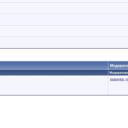
Модерат
Модераторы
moiseykin
,
m