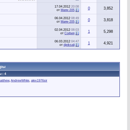
17.04.2012
20:08
0
3,852
от
Маяк-205
06.04.2012
08:49
0
3,818
от
Маяк-205
02.04.2012
08:03
1
5,298
от
София
06.03.2012
04:47
1
4,921
от
djeiksali
оры
 : 4
atthew
,
AndrewWhite
,
alex1976sir