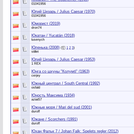
01041956
Юлий Цезарь / Julius Caesar (1970)
01041956
Юморист (2019)
dron74
Юкатан / Yucatán (2018)
lusenych
Юленька (2008)
(
1
2
3
)
stillet
Юлий Цезарь / Julius Caesar (1953)
1 REX
Юнга со шхуны "Колумб" (1963)
cerjey
Южный централ / South Central (1992)
osfald
Юность Максима (1934)
aziat57
Южные моря / Mari del sud (2001)
duroff
Южане / Scorchers (1991)
duroff
Юхан Фальк 7 / Johan Falk: Spelets regler (2012)