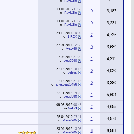
от
PavloZlo
11.01.2015
11:56
0
3,187
от
PavloZlo
11.01.2015
11:53
0
3,231
от
PavloZlo
24.12.2014
19:00
2
4,725
от
1 REX
27.01.2014
12:56
0
3,689
от
Alex-49
17.03.2013
21:26
1
4,311
от
oleg5580
27.12.2012
16:12
0
4,020
от
petrus
17.12.2012
21:12
0
3,389
от
алексей23456
22.11.2012
14:20
1
5,604
от
oleg5580
09.05.2012
00:48
2
4,655
от
VALKI
25.04.2012
07:11
1
4,579
от
Маяк-205
23.04.2012
13:08
8
9,581
от
Маяк-205