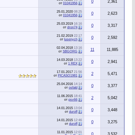
0
2,361
от
01041956
25.01.2020
08:25
0
2,623
от
01041956
25.03.2019
16:16
0
3,317
от
dron74
21.02.2019
22:17
0
2,592
от
lusenych
02.04.2018
13:16
11
11,885
от
SBGORG
14.03.2018
13:22
0
2,941
от
1 REX
17.01.2017
21:56
2
5,471
от
PICASO1981
25.04.2016
14:14
0
3,377
от
osfald
11.06.2015
18:41
2
5,042
от
psv66
14.01.2015
13:04
0
3,448
от
duroff
14.01.2015
12:46
0
3,275
от
duroff
11.01.2015
12:01
0
3,532