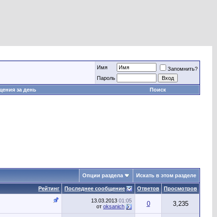
Имя
Запомнить?
Пароль
ения за день
Поиск
Опции раздела
Искать в этом разделе
Рейтинг
Последнее сообщение
Ответов
Просмотров
13.03.2013
01:05
0
3,235
от
oksanich