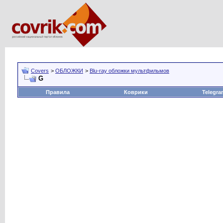
Covers
>
ОБЛОЖКИ
>
Blu-ray обложки мультфильмов
G
Правила
Коврики
Telegra