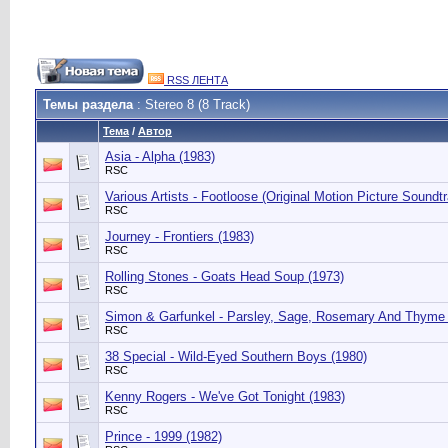
RSS ЛЕНТА
Темы раздела
: Stereo 8 (8 Track)
Тема
/
Автор
Asia - Alpha (1983)
RSC
Various Artists - Footloose (Original Motion Picture Soundt
RSC
Journey - Frontiers (1983)
RSC
Rolling Stones - Goats Head Soup (1973)
RSC
Simon & Garfunkel - Parsley, Sage, Rosemary And Thyme 
RSC
38 Special - Wild-Eyed Southern Boys (1980)
RSC
Kenny Rogers - We've Got Tonight (1983)
RSC
Prince - 1999 (1982)