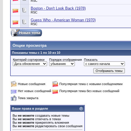
RSC
Boston - Don't Look Back (1978)
RSC
Guess Who - American Woman (1970)
RSC
Опции просмотра
Показаны темы с 1 по 10 из 10
Критерий сортировки
Порядок отображения
Показать
Новые сообщения
Популярная тема с новыми сообщениями
Нет новых сообщений
Популярная тема без новых сообщений
Тема закрыта
Ваши права в разделе
Вы
не можете
создавать новые темы
Вы
не можете
отвечать в темах
Вы
не можете
прикреплять вложения
Вы
не можете
редактировать свои сообщения