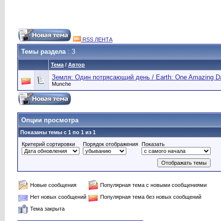
RSS ЛЕНТА
Темы раздела
: З
Тема
/
Автор
Земля: Один потрясающий день / Earth: One Amazing Da
Munche
Опции просмотра
Показаны темы с 1 по 1 из 1
Критерий сортировки
Порядок отображения
Показать
Новые сообщения
Популярная тема с новыми сообщениями
Нет новых сообщений
Популярная тема без новых сообщений
Тема закрыта