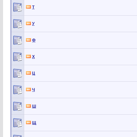
Т
У
Ф
Х
Ц
Ч
Ш
Щ