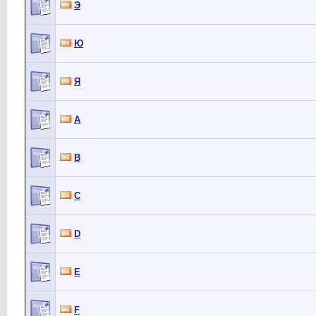
Э
Ю
Я
A
B
C
D
E
F