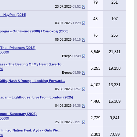
79
251
23.07.2026
09:52
- НауРок (2014)
43
107
03.07.2026
11:29
роды – Оплачено (2000) / Самоход (2000)
76
255
05.08.2026
14:15
 The - Prisoners (2012)
5,546
21,311
100000
Вчера
00:49
ass - The Beating Of My Heart (Live To...
5,253
19,158
80
Вчера
08:59
Stills, Nash & Young - Looking Forward...
4,102
13,331
05.08.2026
06:57
agan - Lighthouse: Live From London (2025)
4,460
15,309
04.08.2026
14:38
nce - Sanctuary (2026)
2,729
9,841
100000
25.07.2026
21:21
limited Nation Feat. Ayda - Girls We...
2,301
7,099
80