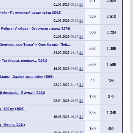
847
3,604
01.08.2026
09:18
Найк - Потерянный среди звёзд (2022)
939
2,610
01.08.2026
09:55
 Ребята - Любовь - Огромная страна (1974)
809
2,204
01.08.2026
09:28
Зеленоглазое Такси" и Олег Кваша - Пой,...
502
1,389
24.07.2026
14:43
- Ты будешь первым... (1991)
569
1,598
16.07.2026
04:50
Вадим - Диалектика любви (1998)
44
126
22.12.2022
21:48
 февраль - Я дурак! (1993)
126
373
02.04.2026
16:56
 - 800 км (2003)
325
1,049
15.06.2026
16:25
- Лететь (2011)
159
482
20.04.2026
17:06