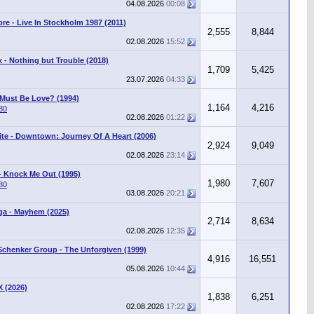
04.08.2026
00:08
re - Live In Stockholm 1987 (2011)
2,555
8,844
02.08.2026
15:52
x - Nothing but Trouble (2018)
1,709
5,425
23.07.2026
04:33
 Must Be Love? (1994)
1,164
4,216
80
02.08.2026
01:22
te - Downtown: Journey Of A Heart (2006)
2,924
9,049
02.08.2026
23:14
- Knock Me Out (1995)
1,980
7,607
80
03.08.2026
20:21
a - Mayhem (2025)
2,714
8,634
02.08.2026
12:35
Schenker Group - The Unforgiven (1999)
4,916
16,551
05.08.2026
10:44
X (2026)
1,838
6,251
02.08.2026
17:22