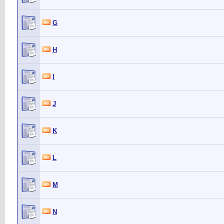
G
H
I
J
K
L
M
N