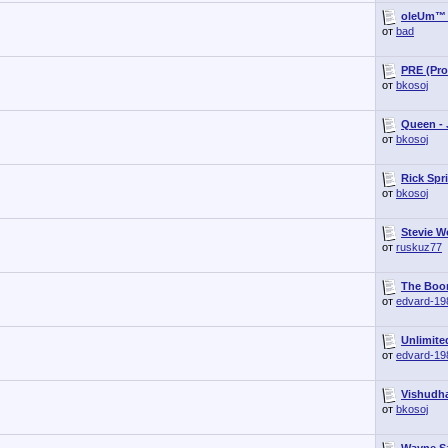
oleUm™ 
от
bad
PRE (Pro
от
bkosoj
Queen - 
от
bkosoj
Rick Spri
от
bkosoj
Stevie W
от
ruskuz77
The Boom
от
edvard-19
Unlimite
от
edvard-19
Vishudha
от
bkosoj
Wayne Sa