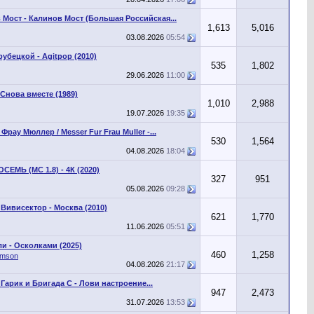
 Мост - Калинов Мост (Большая Российская...
1,613
5,016
03.08.2026
05:54
убецкой - Agitpop (2010)
535
1,802
29.06.2026
11:00
Снова вместе (1989)
1,010
2,988
19.07.2026
19:35
Фрау Мюллер / Messer Fur Frau Muller -...
530
1,564
04.08.2026
18:04
СЕМЬ (MC 1.8) - 4К (2020)
327
951
05.08.2026
09:28
 Вивисектор - Москва (2010)
621
1,770
11.06.2026
05:51
и - Осколками (2025)
460
1,258
omson
04.08.2026
21:17
Гарик и Бригада С - Лови настроение...
947
2,473
31.07.2026
13:53