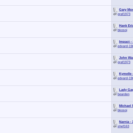
Gary Moo
от
graf1973
Hank Eri
от
bkosoj
Impact -
от
edvard-19
John Wai
от
graf1973
Kymelle 
от
edvard-19
Lady Gag
от
bearden
Michael 
от
bkosoj
Narnia - 
от
shef163