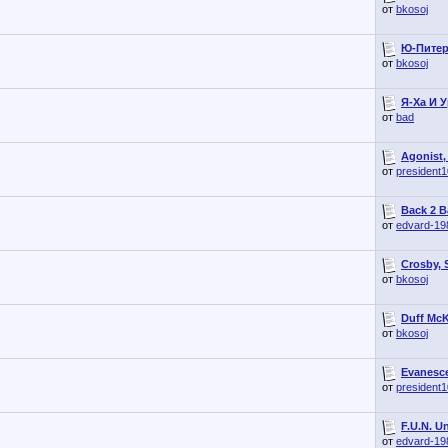
от
bkosoj
Ю-Питер 
от
bkosoj
Я-Ха И У
от
bad
Agonist,
от
president
Back 2 B
от
edvard-19
Crosby, 
от
bkosoj
Duff McK
от
bkosoj
Evanesce
от
president
F.U.N. Un
от
edvard-19