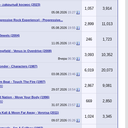
- zаkрытый kосмос (2023)
1,057
3,914
05.08.2026
15:27
gressive Rock Experience) - Progressive...
2,899
11,013
05.08.2026
19:55
Jewels (2004)
246
1,723
11.05.2026
18:43
ngfield - Venus in Overdrive (2008)
3,093
10,352
Вчера
06:30
onder - Characters (1987)
6,019
20,073
03.08.2026
23:46
 Beat - Touch The Fire (1997)
2,867
9,081
80
29.07.2026
18:54
d Nation - Move Your Body (1996)
669
2,850
80
31.07.2026
23:57
 Kali & Moon Far Away - Vorotsa (2011)
1,024
3,345
09.07.2026
05:26
muels - I'm A Callboy (1997)