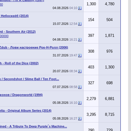
1,300
4,780
80
04.08.2026
04:10
 Небоскрёб (2014)
154
504
15.07.2026
12:54
rd - Southern Air (2012)
397
1,871
100000
04.08.2026
16:21
Zdub - Лови настроение Рок-Н-Ролл (2006)
308
976
31.07.2026
19:47
 - Roll of the Dice (2002)
403
1,300
20.07.2026
08:34
 / Secondshot / Slime Ball / Ten Foot...
327
698
07.07.2026
08:58
онов / Dragonworld (1994)
2,279
6,881
05.08.2026
16:10
lia - Original Album Series (2014)
3,295
8,715
05.08.2026
16:27
ned - A Tribute To Deep Purple´s Machine...
290
729