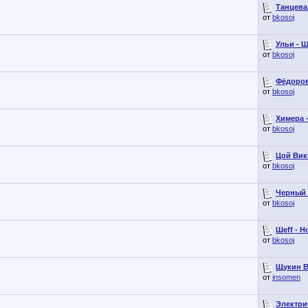
Танцева
от
bkosoj
Ульи - Ш
от
bkosoj
Фёдоров
от
bkosoj
Химера -
от
bkosoj
Цой Викт
от
bkosoj
Черный 
от
bkosoj
Шеff - Н
от
bkosoj
Щукин В
от
insomen
Электри