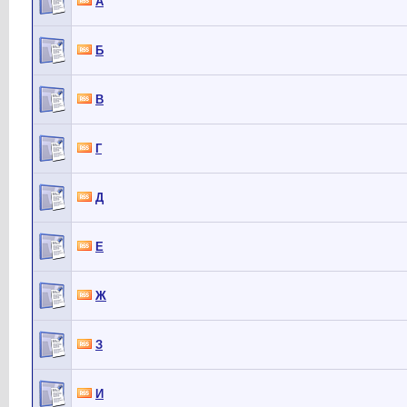
А
Б
В
Г
Д
Е
Ж
З
И