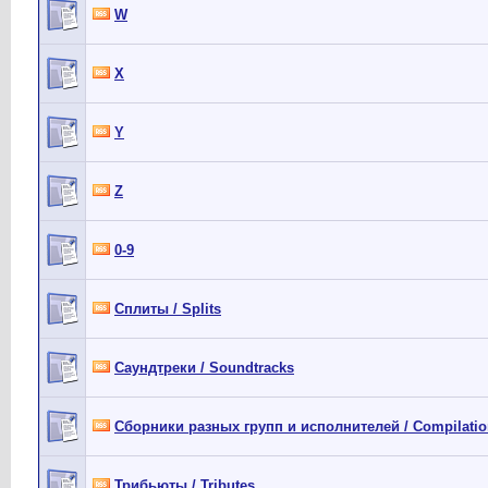
W
X
Y
Z
0-9
Сплиты / Splits
Саундтреки / Soundtracks
Сборники разных групп и исполнителей / Compilations
Трибьюты / Tributes