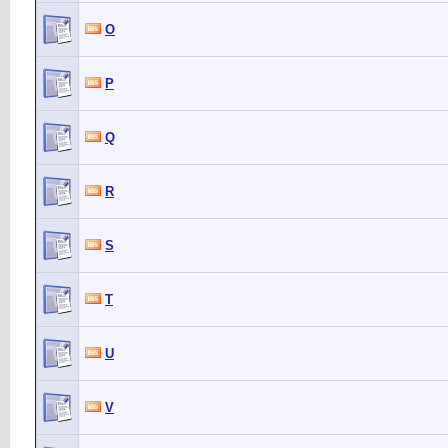
O
P
Q
R
S
T
U
V