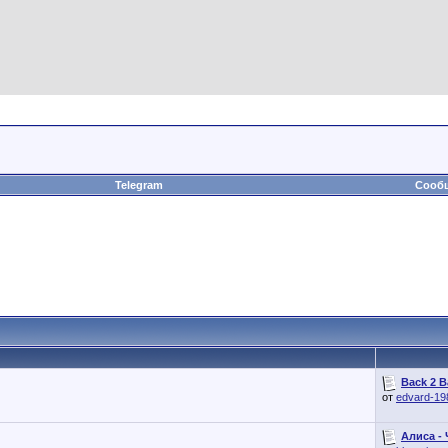
Telegram
Сообщ
Back 2 B
от
edvard-19
Алиса - 