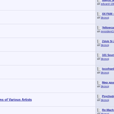
от
edvard-19
XX FAM -
от
bkosoj
Yellowca
от
president
Zdob Si 
от
bkosoj
101 South
от
bkosoj
locofrank
от
bkosoj
Мир драк
от
bkosoj
Psychede
 of Various Artists
от
bkosoj
Re-Machi
от
bkosoj