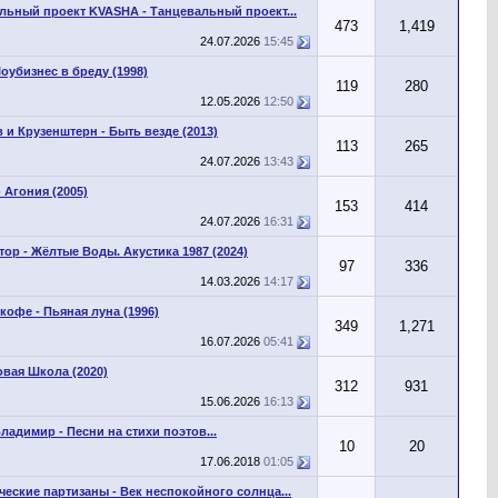
льный проект KVASHA - Танцевальный проект...
473
1,419
24.07.2026
15:45
оубизнес в бреду (1998)
119
280
12.05.2026
12:50
 и Крузенштерн - Быть везде (2013)
113
265
24.07.2026
13:43
 Агония (2005)
153
414
24.07.2026
16:31
ор - Жёлтые Воды. Акустика 1987 (2024)
97
336
14.03.2026
14:17
кофе - Пьяная луна (1996)
349
1,271
16.07.2026
05:41
овая Школа (2020)
312
931
15.06.2026
16:13
ладимир - Песни на стихи поэтов...
10
20
17.06.2018
01:05
ческие партизаны - Век неспокойного солнца...