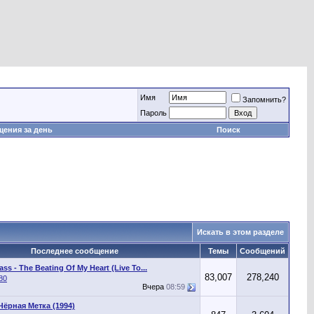
Имя
Запомнить?
Пароль
ения за день
Поиск
Искать в этом разделе
Последнее сообщение
Темы
Сообщений
ass - The Beating Of My Heart (Live To...
83,007
278,240
80
Вчера
08:59
Чёрная Метка (1994)