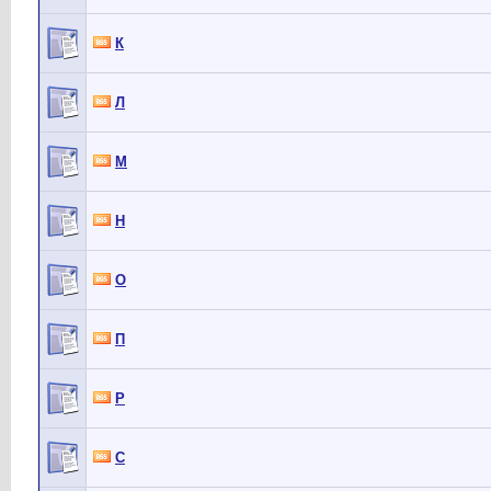
К
Л
М
Н
О
П
Р
С