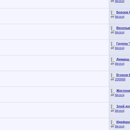
от
bkosoj
Борзов 
от
bkosoj
Веселые
от
bkosoj
Группа "
от
bkosoj
Демарш 
от
bkosoj
Егоров 
от
200068
Жестокий
от
bkosoj
Злой дух
от
bkosoj
Идефикс 
от
bkosoj