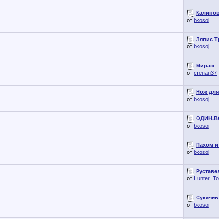
Калинов
от
bkosoj
Ляпис Тр
от
bkosoj
Мираж - 
от
степан37
Нож для 
от
bkosoj
ОДИН.ВО
от
bkosoj
Пахом и
от
bkosoj
Руставел
от
Hunter_T
Сукачёв 
от
bkosoj