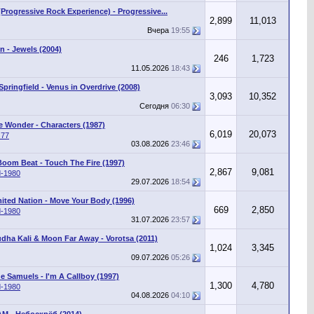
Progressive Rock Experience) - Progressive...
2,899
11,013
Вчера
19:55
 - Jewels (2004)
246
1,723
11.05.2026
18:43
Springfield - Venus in Overdrive (2008)
3,093
10,352
Сегодня
06:30
e Wonder - Characters (1987)
6,019
20,073
z77
03.08.2026
23:46
oom Beat - Touch The Fire (1997)
2,867
9,081
d-1980
29.07.2026
18:54
ited Nation - Move Your Body (1996)
669
2,850
d-1980
31.07.2026
23:57
dha Kali & Moon Far Away - Vorotsa (2011)
1,024
3,345
09.07.2026
05:26
 Samuels - I'm A Callboy (1997)
1,300
4,780
d-1980
04.08.2026
04:10
AM - Небоскрёб (2014)