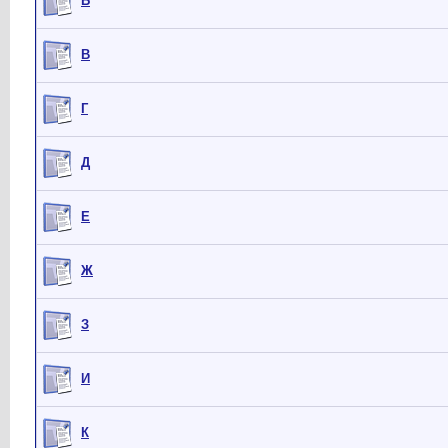
Б
В
Г
Д
Е
Ж
З
И
К