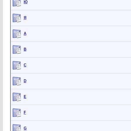
Ю
Я
A
B
C
D
E
F
G