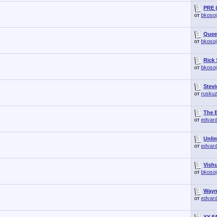
PRE (
от
bkosoj
Queen
от
bkosoj
Rick 
от
bkosoj
Stevi
от
rusku
The B
от
edvar
Unlim
от
edvar
Vishu
от
bkosoj
Wayne
от
edvar
XX F