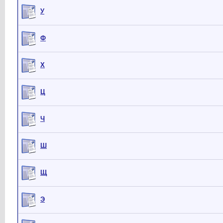
У
Ф
Х
Ц
Ч
Ш
Щ
Э