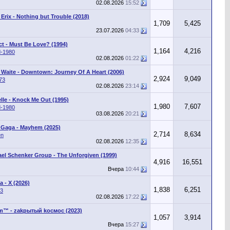
02.08.2026
15:52
Erix - Nothing but Trouble (2018)
1,709
5,425
23.07.2026
04:33
t - Must Be Love? (1994)
1,164
4,216
d-1980
02.08.2026
01:22
 Waite - Downtown: Journey Of A Heart (2006)
2,924
9,049
73
02.08.2026
23:14
le - Knock Me Out (1995)
1,980
7,607
d-1980
03.08.2026
20:21
 Gaga - Mayhem (2025)
2,714
8,634
en
02.08.2026
12:35
el Schenker Group - The Unforgiven (1999)
4,916
16,551
Вчера
10:44
a - X (2026)
1,838
6,251
63
02.08.2026
17:22
m™ - zаkрытый kосмос (2023)
1,057
3,914
Вчера
15:27