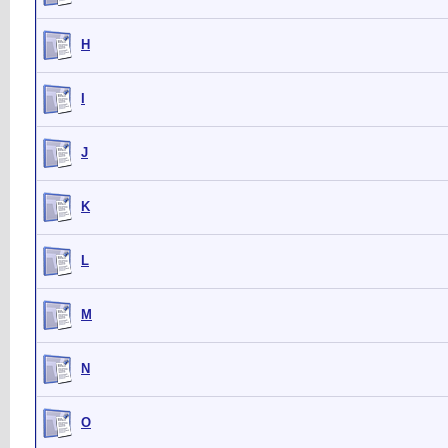
H
I
J
K
L
M
N
O