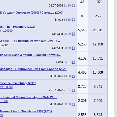
43
107
03.07.2026
11:29
 И Уроды – Оплачено (2000) / Самоход (2000)
76
255
Вчера
14:15
st, The - Prisoners (2012)
5,546
21,311
ent100000
Сегодня
00:49
2 Bass - The Beating Of My Heart (Live To...
5,253
19,158
d-1980
Сегодня
08:59
y, Stills, Nash & Young - Looking Forward...
4,102
13,331
Вчера
06:57
 McKagan - Lighthouse: Live From London (2025)
4,460
15,309
04.08.2026
14:38
scence - Sanctuary (2026)
2,729
9,841
ent100000
25.07.2026
21:21
. Unlimited Nation Feat. Ayda - Girls We...
2,301
7,099
d-1980
04.08.2026
00:08
Moore - Live In Stockholm 1987 (2011)
2,555
8,844
73