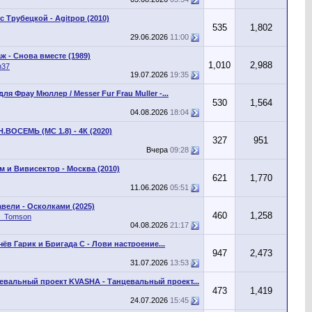
с Трубецкой - Agitpop (2010)
535
1,802
29.06.2026
11:00
ж - Снова вместе (1989)
1,010
2,988
н37
19.07.2026
19:35
ля Фрау Мюллер / Messer Fur Frau Muller -...
530
1,564
04.08.2026
18:04
.ВОСЕМЬ (MC 1.8) - 4К (2020)
327
951
Вчера
09:28
м и Вивисектор - Москва (2010)
621
1,770
11.06.2026
05:51
авели - Осколками (2025)
460
1,258
r_Tomson
04.08.2026
21:17
чёв Гарик и Бригада С - Лови настроение...
947
2,473
31.07.2026
13:53
евальный проект KVASHA - Танцевальный проект...
473
1,419
24.07.2026
15:45