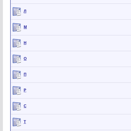
Л
М
Н
О
П
Р
С
Т