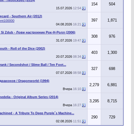
154
504
15.07.2026
12:54
wcard - Southern Air (2012)
397
1,871
ent100000
04.08.2026
16:21
 Si Zdub - Лови настроение Рок-Н-Ролл (2006)
308
976
31.07.2026
19:47
outh - Roll of the Dice (2002)
403
1,300
20.07.2026
08:34
rank / Secondshot / Slime Ball / Ten Foot...
327
698
07.07.2026
08:58
драконов / Dragonworld (1994)
2,279
6,881
Вчера
16:10
edelia - Original Album Series (2014)
3,295
8,715
Вчера
16:27
chined - A Tribute To Deep Purple´s Machine...
290
729
02.08.2026
11:51