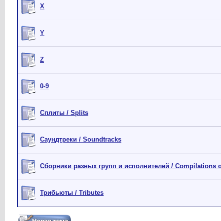
X
Y
Z
0-9
Сплиты / Splits
Саундтреки / Soundtracks
Сборники разных групп и исполнителей / Compilations of
Трибьюты / Tributes