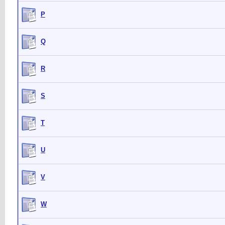
P
Q
R
S
T
U
V
W