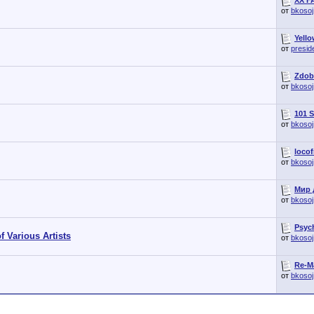
от
bkosoj
Yello
от
presid
Zdob
от
bkosoj
101 S
от
bkosoj
locof
от
bkosoj
Мир 
от
bkosoj
Psych
 Various Artists
от
bkosoj
Re-Ma
от
bkosoj