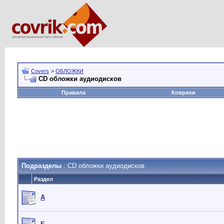
Covers
>
ОБЛОЖКИ
CD обложки аудиодисков
Правила
Коврики
Подразделы
: CD обложки аудиодисков
Раздел
А