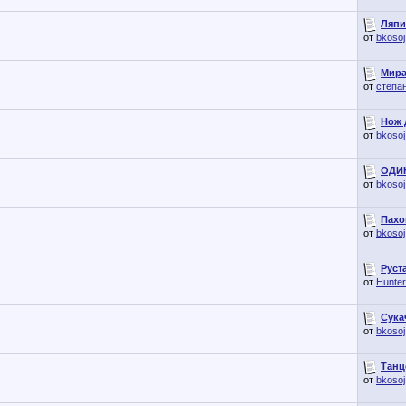
Ляпи
от
bkosoj
Мира
от
степа
Нож д
от
bkosoj
ОДИН
от
bkosoj
Пахо
от
bkosoj
Руст
от
Hunte
Сука
от
bkosoj
Танц
от
bkosoj