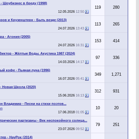
 - Шоубизнес в бреду (1998)
119
280
12.05.2026
12:50
ров и Крузенштерн - Быть везде (2013)
113
265
24.07.2026
13:43
ра - Агония (2005)
153
414
24.07.2026
16:31
Виктор - Жёлтые Воды. Акустика 1987 (2024)
97
336
14.03.2026
14:17
ый кофе - Пьяная луна (1996)
349
1,271
16.07.2026
05:41
 - Новая Школа (2020)
312
931
15.06.2026
16:13
н Владимир - Песни на стихи поэтов...
10
20
en
17.06.2018
01:05
трические партизаны - Век неспокойного солнца...
79
251
23.07.2026
09:52
тер - НауРок (2014)