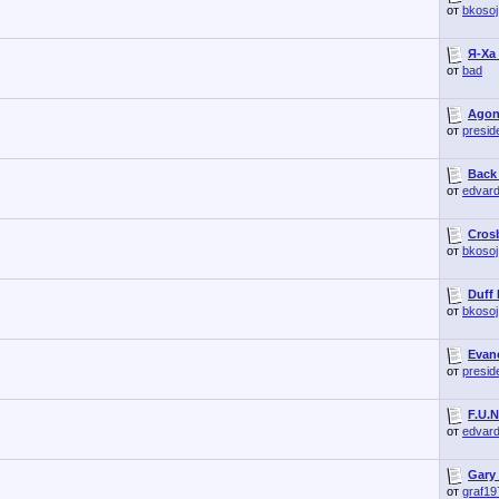
от
bkosoj
Я-Ха
от
bad
Agoni
от
presid
Back 
от
edvar
Crosb
от
bkosoj
Duff
от
bkosoj
Evane
от
presid
F.U.N
от
edvar
Gary 
от
graf19