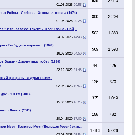
939
2,610
01.08.2026
09:55
лые Ребята - Любовь - Огромная страна (1974)
809
2,204
01.08.2026
09:28
па "Зеленоглазое Такси" и Олег Кваша - Пой,...
502
1,389
24.07.2026
14:43
рш - Ты будешь первым... (1991)
569
1,598
16.07.2026
04:50
ов Вадим - Диалектика любви (1998)
44
126
8
22.12.2022
21:48
окий февраль - Я дурак! (1993)
126
373
02.04.2026
16:56
дух - 800 км (2003)
325
1,049
15.06.2026
16:25
икс - Лететь (2011)
159
482
20.04.2026
17:06
нов Мост - Калинов Мост (Большая Российская...
1,613
5,026
03.08.2026
05:54