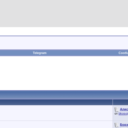
Telegram
Сообщ
Алис
от
bkosoj
Борз