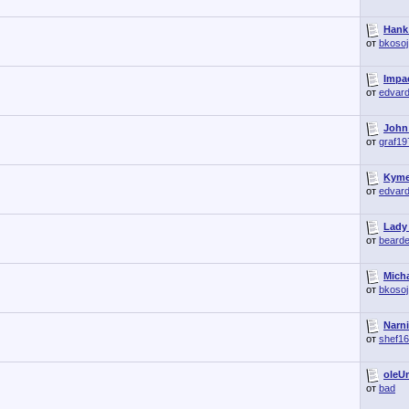
Hank 
от
bkosoj
Impac
от
edvar
John
от
graf19
Kymel
от
edvar
Lady
от
beard
Micha
от
bkosoj
Narni
от
shef1
oleU
от
bad