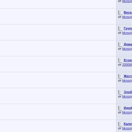
от
bkosoj
Весе
от
bkosoj
Груп
от
bkosoj
Дема
от
bkosoj
Егор
от
20006
Жест
от
bkosoj
Злой 
от
bkosoj
Идеф
от
bkosoj
Кали
от
bkosoj