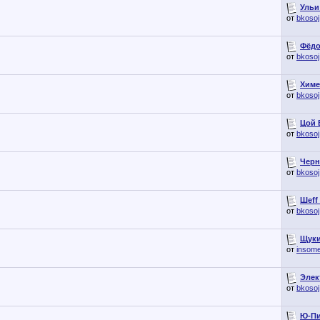
Ульи
от
bkosoj
Фёдо
от
bkosoj
Химе
от
bkosoj
Цой 
от
bkosoj
Черн
от
bkosoj
Шеff
от
bkosoj
Щуки
от
insom
Элек
от
bkosoj
Ю-Пи