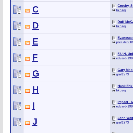
Crosby, S
C
от
bkosoj
Duff McKa
D
от
bkosoj
Evanescen
E
от
president1
F.U.N. Unl
F
от
edvard-198
Gary Moor
G
от
graf1973
Hank Erix
H
от
bkosoj
Impact - 
I
от
edvard-198
John Wait
J
от
graf1973