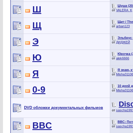
Шуша (20
Ш
от
VALERA_K
Щит / The
Щ
от
arban123
Эльбрус 
Э
от
ДИДЖЕЙ
Юрочка (
Ю
от
alek6666
Я знаю, к
Я
от
Misha3110
10 дней д
0-9
от
Misha3110
Dis
DVD обложки документальных фильмов
от
sascha199
BBC: Поте
BBC
от
sascha199