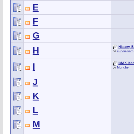
E
F
G
History.
H
от
evgen-sam
IMAX. Кос
I
от
Munche
J
K
L
M