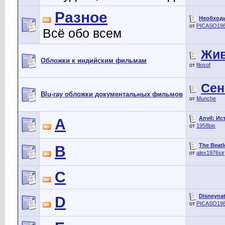
Разное
Необходи
от
PICASO19
Всё обо всем
Жив
Обложки к индийским фильмам
от
filosof
Сен
Blu-ray обложки документальных фильмов
от
Munche
Anvil: Ис
A
от
1958bis
The Beatl
B
от
alex1976sir
C
Disneynatu
D
от
PICASO19