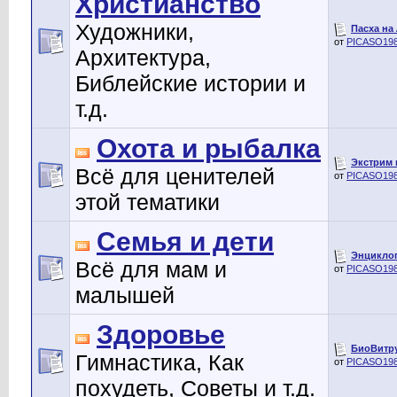
Христианство
Художники,
Пасха на
от
PICASO19
Архитектура,
Библейские истории и
т.д.
Охота и рыбалка
Экстрим 
Всё для ценителей
от
PICASO19
этой тематики
Семья и дети
Энциклопе
Всё для мам и
от
PICASO19
малышей
Здоровье
БиоВитру
Гимнастика, Как
от
PICASO19
похудеть, Советы и т.д.