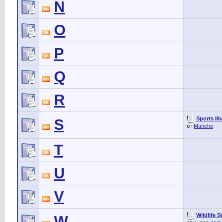
N
O
P
Q
R
Sports Ill
S
от
Munche
T
U
V
Wildlife S
W