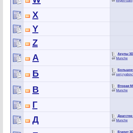
от
evgen-sam
X
Y
Z
Акулы 3D 
А
от
Munche
Большое 
Б
от
serj.ryabo
Вторая Ми
В
от
Munche
Г
Драгстер 
Д
от
Munche
Египет 3D