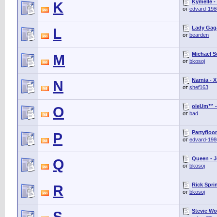
Kymelle -
K
от
edvard-198
Lady Gag
L
от
bearden
Michael S
M
от
bkosoj
Narnia - X
N
от
shef163
oleUm™ -
O
от
bad
Partyfloo
P
от
edvard-198
Queen - J
Q
от
bkosoj
Rick Sprin
R
от
bkosoj
Stevie Wo
S