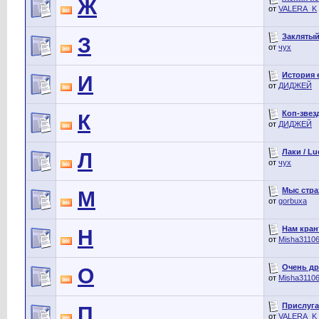
Ж
от
VALERA_K
Заклятый 
З
от
чух
История 
И
от
ДИДЖЕЙ
Коп-звезд
К
от
ДИДЖЕЙ
Лаки / Lu
Л
от
чух
Мыс страх
М
от
gorbuxa
Нам кран
Н
от
Misha3110
Очень др
О
от
Misha3110
Прислуга
П
от
VALERA_K