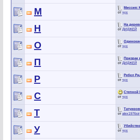
Миссия: 
М
от
чух
На дерев
Н
от
ДИДЖЕЙ
Одинокие 
О
от
чух
Призрак в
П
от
ДИДЖЕЙ
Ребел Рид
Р
от
чух
Степной В
С
от
чух
Татуирова
Т
от
alex1976sir
Убийство
У
от
чух