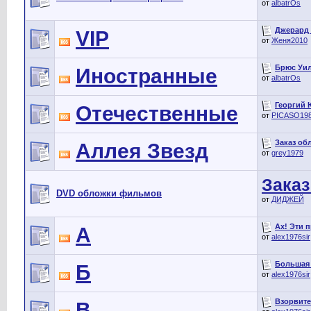
от
albatrOs
Джерард Б
VIP
от
Женя2010
Брюс Уилл
Иностранные
от
albatrOs
Георгий 
Отечественные
от
PICASO19
Заказ об
Аллея Звезд
от
grey1979
Заказ
DVD обложки фильмов
от
ДИДЖЕЙ
Ах! Эти п
А
от
alex1976sir
Большая п
Б
от
alex1976sir
Взорвите 
В