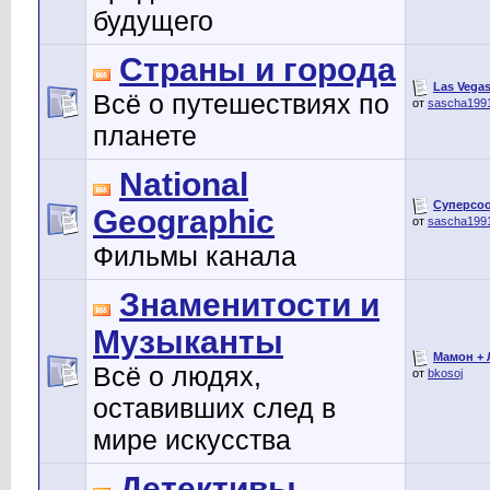
будущего
Страны и города
Las Vegas
Всё о путешествиях по
от
sascha199
планете
National
Суперсоо
Geographic
от
sascha199
Фильмы канала
Знаменитости и
Музыканты
Мамон + Л
Всё о людях,
от
bkosoj
оставивших след в
мире искусства
Детективы