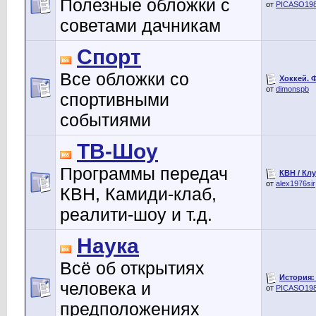
Полезные обложки с
от
PICASO19
советами дачникам
Спорт
Все обложки со
Хоккей. 
от
dimonspb
спортивными
событиями
ТВ-Шоу
Программы передач
КВН / Кл
от
alex1976sir
КВН, Камиди-клаб,
реалити-шоу и т.д.
Наука
Всё об открытиях
История:
человека и
от
PICASO19
предположениях