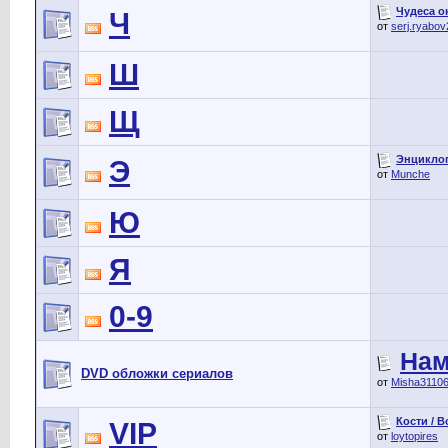
Чудеса ок
Ч
от
serj.ryabo
Ш
Щ
Энциклопе
Э
от
Munche
Ю
Я
0-9
Нам
DVD обложки сериалов
от
Misha3110
Кости / B
VIP
от
loytopires