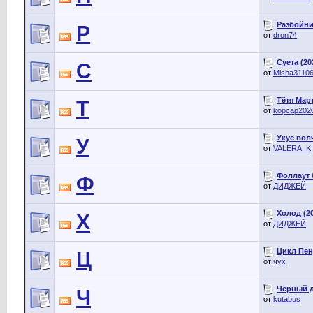
Разбойниц
Р
от
dron74
Суета (20
С
от
Misha3110
Тётя Март
Т
от
kopcap202
Укус вол
У
от
VALERA_K
Фоллаут / 
Ф
от
ДИДЖЕЙ
Холод (2
Х
от
ДИДЖЕЙ
Цикл Пен
Ц
от
чух
Чёрный д
Ч
от
kutabus