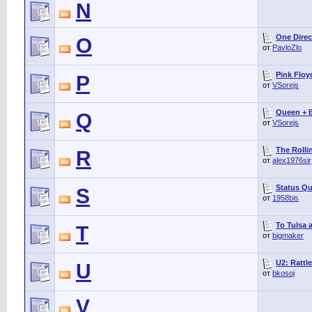
N
One Direct
O
от
PavloZlo
Pink Floy
P
от
VSorejs
Queen + Bé
Q
от
VSorejs
The Rolli
R
от
alex1976sir
Status Qu
S
от
1958bis
To Tulsa 
T
от
bigmaker
U2: Rattl
U
от
bkosoj
V