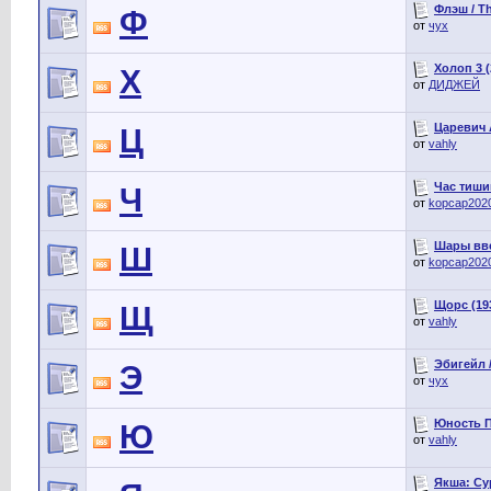
Флэш / Th
Ф
от
чух
Холоп 3 (
Х
от
ДИДЖЕЙ
Царевич 
Ц
от
vahly
Час тишин
Ч
от
kopcap202
Шары ввер
Ш
от
kopcap202
Щорс (19
Щ
от
vahly
Эбигейл /
Э
от
чух
Юность П
Ю
от
vahly
Якша: Сур