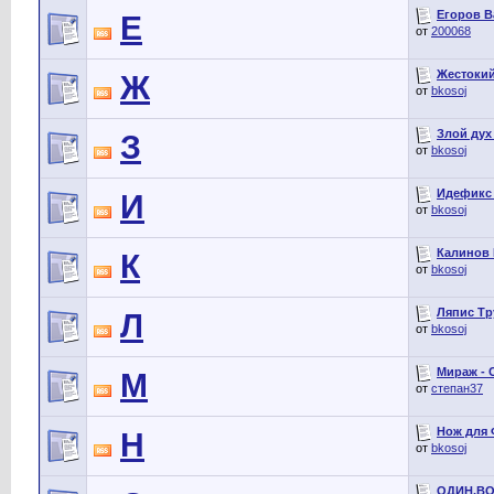
Егоров В
Е
от
200068
Жестокий
Ж
от
bkosoj
Злой дух 
З
от
bkosoj
Идефикс -
И
от
bkosoj
Калинов 
К
от
bkosoj
Ляпис Тр
Л
от
bkosoj
Мираж - 
М
от
степан37
Нож для Ф
Н
от
bkosoj
ОДИН.ВОС