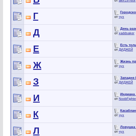
от
alex1976sir
Городской
Г
от
чух
День разо
Д
от
xaddsaker
Есть толь
Е
от
ДИДЖЕЙ
Жизнь пре
Ж
от
чух
Западня /
З
от
ДИДЖЕЙ
Индиана Д
И
от
NoobFighte
Касабланк
К
от
чух
Ловушка /
Л
от
чух