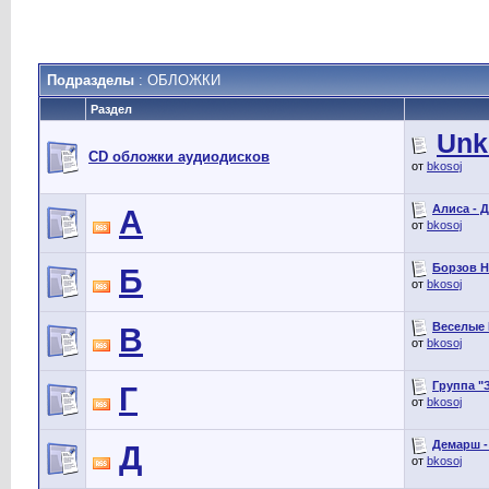
Подразделы
: ОБЛОЖКИ
Раздел
Unk
CD обложки аудиодисков
от
bkosoj
Алиса - Д
А
от
bkosoj
Борзов Н
Б
от
bkosoj
Веселые 
В
от
bkosoj
Группа "З
Г
от
bkosoj
Демарш -
Д
от
bkosoj