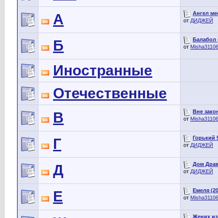
Ангел мес
А
от
ДИДЖЕЙ
Балабол (2
Б
от
Misha3110
Иностранные
Отечественные
Вне закон
В
от
Misha3110
Горький 5
Г
от
ДИДЖЕЙ
Дом Драко
Д
от
ДИДЖЕЙ
Емеля (202
Е
от
Misha3110
Жених из