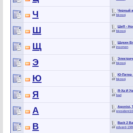
Черный к
Ч
от
bkosoj
Шеff - Но
Ш
от
bkosoj
Щукин Вл
Щ
от
insomen
Электрич
Э
от
bkosoj
Ю-Питер 
Ю
от
bkosoj
Я-Ха И Ур
Я
от
bad
Agonist, 
A
от
president1
Back 2 Ba
B
от
edvard-198