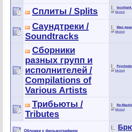
locofrank 
Сплиты / Splits
от
bkosoj
Саундтреки /
Мир драк
от
bkosoj
Soundtracks
Сборники
разных групп и
Psychedel
исполнителей /
от
bkosoj
Compilations of
Various Artists
Трибьюты /
Re-Machin
от
bkosoj
Tributes
Брю
Обложки к фильмографиям