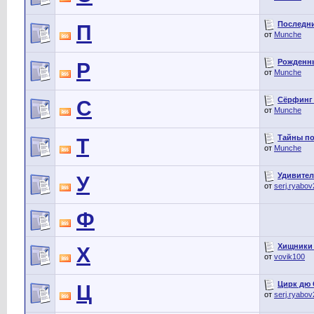
Последний
П
от
Munche
Рожденные
Р
от
Munche
Сёрфинг н
С
от
Munche
Тайны по
Т
от
Munche
Удивител
У
от
serj.ryabo
Ф
Хищники о
Х
от
vovik100
Цирк дю 
Ц
от
serj.ryabo