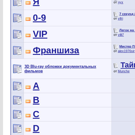
Я
от
чух
7 секунд 
0-9
от
vifri
Легок на
VIP
от
villi7
Мистер П
Франшиза
от
alex1976sir
Тай
3D Blu-ray обложки документальных
фильмов
от
Munche
A
B
C
D