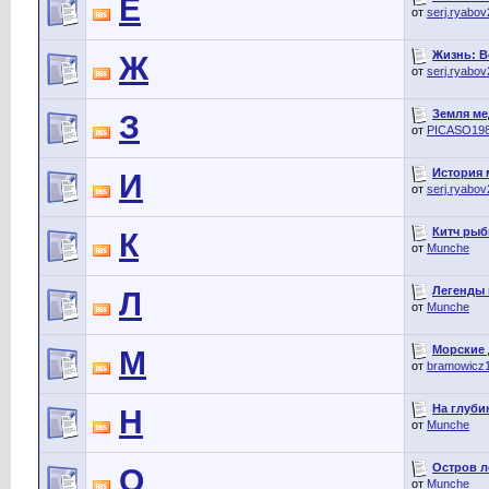
Е
от
serj.ryabo
Жизнь: Во
Ж
от
serj.ryabo
Земля мед
З
от
PICASO19
История м
И
от
serj.ryabo
Китч рыбы
К
от
Munche
Легенды н
Л
от
Munche
Морские д
М
от
bramowicz
На глубин
Н
от
Munche
Остров ле
О
от
Munche