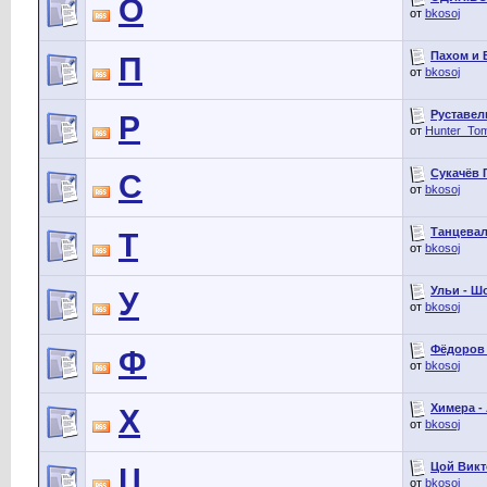
О
от
bkosoj
Пахом и 
П
от
bkosoj
Руставел
Р
от
Hunter_To
Сукачёв Г
С
от
bkosoj
Танцевал
Т
от
bkosoj
Ульи - Ш
У
от
bkosoj
Фёдоров 
Ф
от
bkosoj
Химера - 
Х
от
bkosoj
Цой Викт
Ц
от
bkosoj