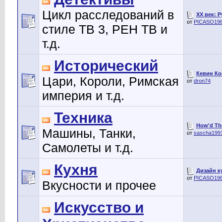
Цикл расследований в
XX век: Р
от
PICASO19
стиле ТВ 3, РЕН ТВ и
т.д.
Исторический
Кевин Кос
Цари, Короли, Римская
от
dron74
империя и т.д.
Техника
How'd The
Машины, Танки,
от
sascha199
Самолеты и т.д.
Кухня
Дизайн к
от
PICASO19
Вкусности и прочее
Искусство и