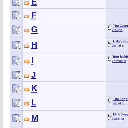
E
F
The Grate
G
от
1958bis
Hillsong 
H
от
bigmaker
Iron Maide
I
от
Truman68
J
K
The Langu
L
от
bigmaker
Mick Jagg
M
от
searcher