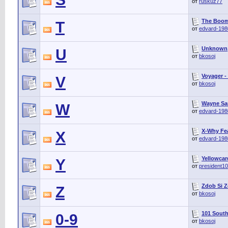
от
ruskuz77
The Boom 
T
от
edvard-198
Unknown, 
U
от
bkosoj
Voyager -
V
от
bkosoj
Wayne Sam
W
от
edvard-198
X-Why Feat
X
от
edvard-198
Yellowcar
Y
от
president1
Zdob Si 
Z
от
bkosoj
101 South 
0-9
от
bkosoj