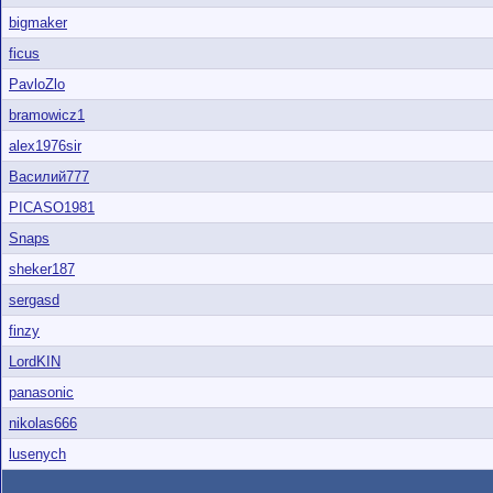
bigmaker
ficus
PavloZlo
bramowicz1
alex1976sir
Василий777
PICASO1981
Snaps
sheker187
sergasd
finzy
LordKIN
panasonic
nikolas666
lusenych