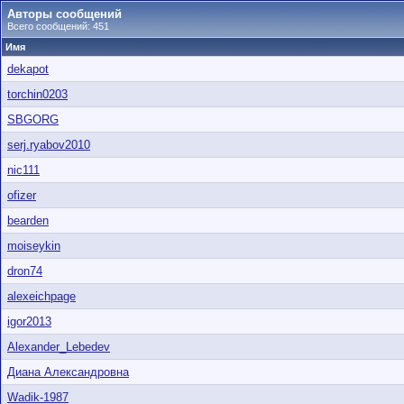
Авторы сообщений
Всего сообщений: 451
Имя
dekapot
torchin0203
SBGORG
serj.ryabov2010
nic111
ofizer
bearden
moiseykin
dron74
alexeichpage
igor2013
Alexander_Lebedev
Диана Александровна
Wadik-1987