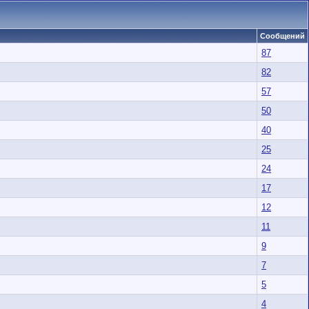
Сообщений
87
82
57
50
40
25
24
17
12
11
9
7
5
4