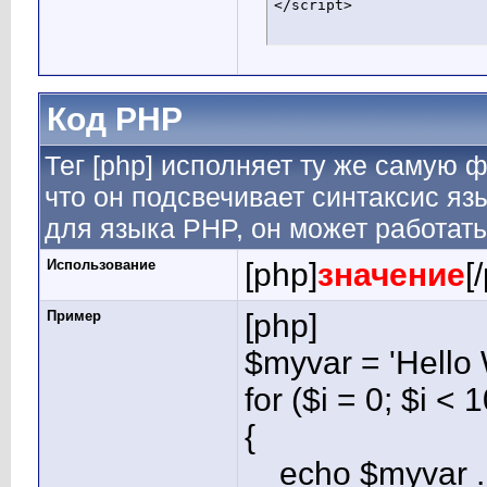
</script>
Код PHP
Тег [php] исполняет ту же самую фу
что он подсвечивает синтаксис яз
для языка PHP, он может работать
Использование
[php]
значение
[
Пример
[php]
$myvar = 'Hello 
for ($
i = 0; $i < 
{
echo $myvar . 