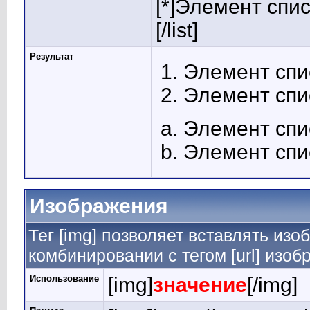
[*]Элемент спис
[/list]
Результат
Элемент спи
Элемент спи
Элемент спи
Элемент спи
Изображения
Тег [img] позволяет вставлять из
комбинировании с тегом [url] изо
Использование
[img]
значение
[/img]