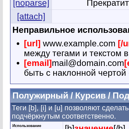
[noparse]
Прекратит
[attach]
Неправильное использова
[url]
www.example.com
[/u
между тегами и текстом в
[email]
mail@domain.com
[
быть с наклонной чертой 
Полужирный / Курсив / По
Теги [b], [i] и [u] позволяют сдел
подчёркнутым соответственно.
Использование
[b]
значение
[/b]