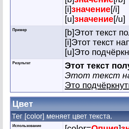
[i]
значение
[/i]
[u]
значение
[/u]
Пример
[b]Этот текст п
[i]Этот текст на
[u]Это подчёркн
Результат
Этот текст по
Этот текст на
Это подчёркнут
Цвет
Тег [color] меняет цвет текста.
Использование
[color=
Опция
]
з