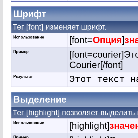
Шрифт
Тег [font] изменяет шрифт.
Использование
[font=
Опция
]
зн
Пример
[font=courier]Э
Courier[/font]
Результат
Этот текст н
Выделение
Тег [highlight] позволяет выделить 
Использование
[highlight]
значе
Пример