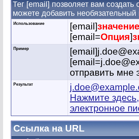
Тег [email] позволяет вам создать
можете добавить необязательный 
Использование
[email]
значени
[email=
Опция
]
з
Пример
[email]j.doe@ex
[email=j.doe@e
отправить мне 
Результат
j.doe@example
Нажмите здесь,
электронное п
Ссылка на URL