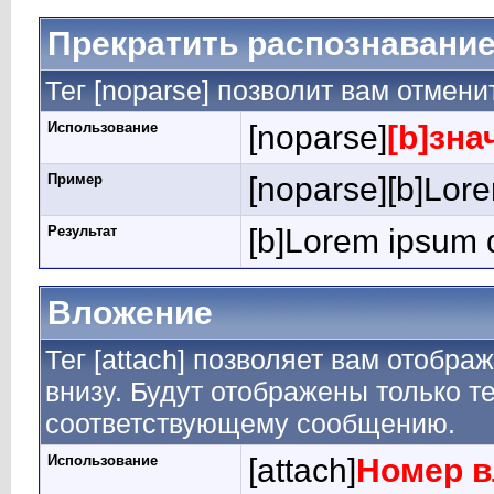
Прекратить распознавание
Тег [noparse] позволит вам отмен
Использование
[noparse]
[b]зна
Пример
[noparse][b]Lore
Результат
[b]Lorem ipsum d
Вложение
Тег [attach] позволяет вам отобр
внизу. Будут отображены только т
соответствующему сообщению.
Использование
[attach]
Номер 