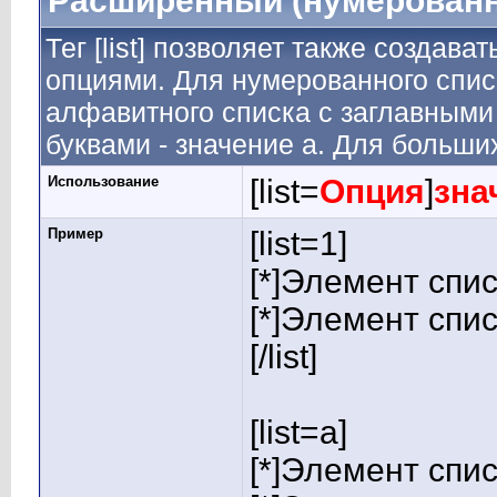
Расширенный (нумерованн
Тег [list] позволяет также создав
опциями. Для нумерованного спис
алфавитного списка с заглавными 
буквами - значение а. Для больших
Использование
[list=
Опция
]
зна
Пример
[list=1]
[*]Элемент спис
[*]Элемент спис
[/list]
[list=a]
[*]Элемент спис