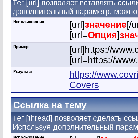
Тег [url] позволяет вставлять ссы
дополнительный параметр, можно 
Использование
[url]
значение
[/u
[url=
Опция
]
зна
Пример
[url]https://www.
[url=https://www
Результат
https://www.covr
Covers
Ссылка на тему
Тег [thread] позволяет сделать ссы
Используя дополнительный параме
Использование