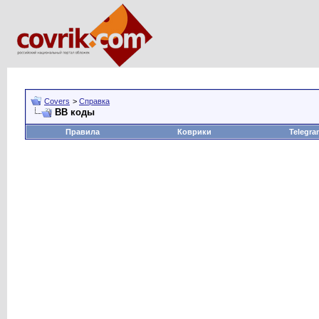
Covers
>
Справка
BB коды
Правила
Коврики
Telegra