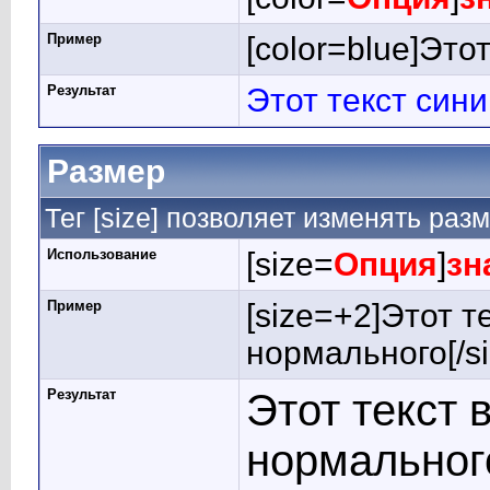
Пример
[color=blue]Этот
Результат
Этот текст син
Размер
Тег [size] позволяет изменять раз
Использование
[size=
Опция
]
зн
Пример
[size=+2]Этот т
нормального[/si
Результат
Этот текст 
нормальног