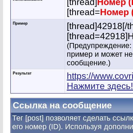
[thread]
Номер (
[thread=
Номер 
Пример
[thread]42918[/t
[thread=42918]Н
(Предупреждение: 
пример и может н
сообщение.)
Результат
https://www.cov
Нажмите здесь!
Ссылка на сообщение
Тег [post] позволяет сделать ссы
его номер (ID). Используя дополн