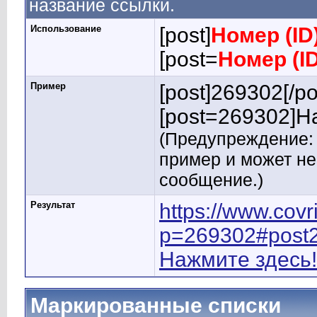
название ссылки.
Использование
[post]
Номер (ID
[post=
Номер (I
Пример
[post]269302[/po
[post=269302]На
(Предупреждение: 
пример и может н
сообщение.)
Результат
https://www.cov
p=269302#post
Нажмите здесь!
Маркированные списки