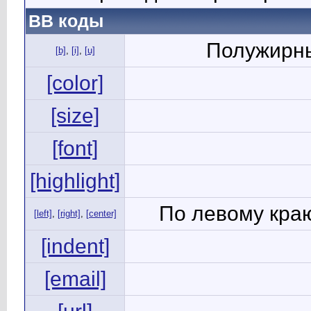
BB коды
Полужирны
[b]
,
[i]
,
[u]
[color]
[size]
[font]
[highlight]
По левому краю
[left]
,
[right]
,
[center]
[indent]
[email]