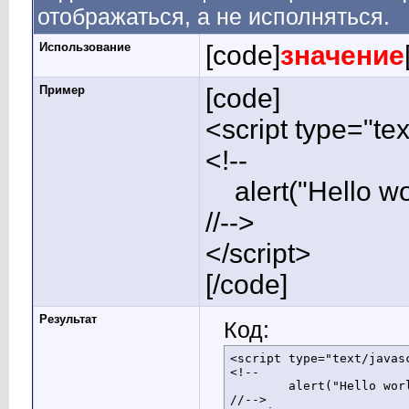
отображаться, а не исполняться.
Использование
[code]
значение
Пример
[code]
<script type="tex
<!--
alert("Hello wor
//-->
</script>
[/code]
Результат
Код:
<script type="text/javasc
<!--

	alert("Hello world!");

//-->
