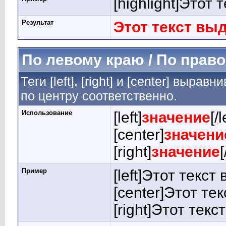
[highlight]Этот 
Результат
Этот текст вы
По левому краю / По право
Теги [left], [right] и [center] выр
по центру соответственно.
Использование
[left]
значение
[/l
[center]
значени
[right]
значение
[
Пример
[left]Этот текст
[center]Этот те
[right]Этот тек