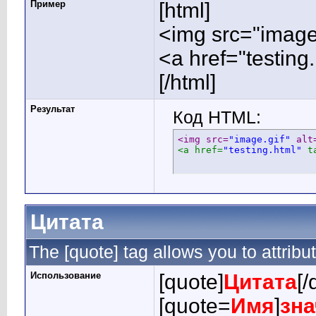
Пример
[html]
<img src="image.
<a href="testing
[/html]
Результат
Код HTML:
<img src=
"image.gif"
 alt
<a href=
"testing.html"
 t
Цитата
The [quote] tag allows you to attribu
Использование
[quote]
Цитата
[/
[quote=
Имя
]
зна