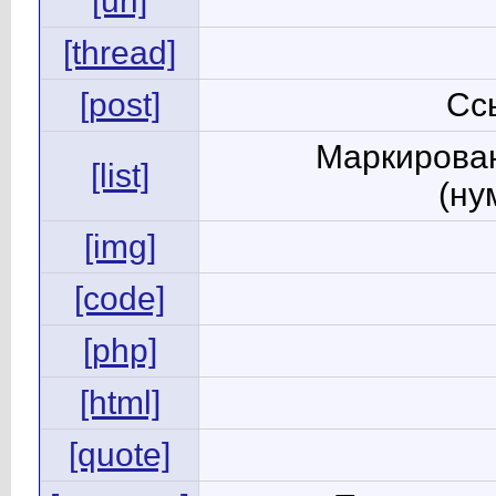
[url]
[thread]
[post]
Сс
Маркирован
[list]
(ну
[img]
[code]
[php]
[html]
[quote]