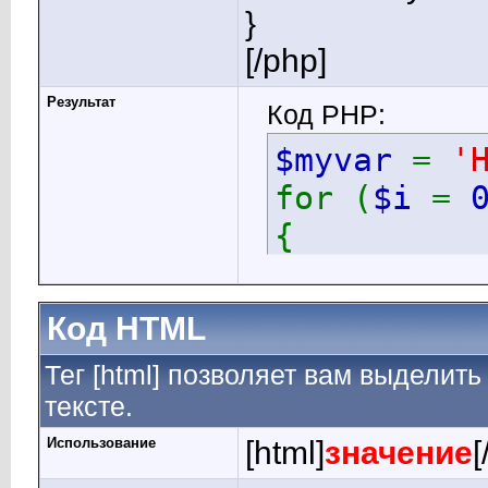
}
[/php]
Результат
Код PHP:
$myvar
=
'
for (
$i
=
{
echo
$
}
Код HTML
Тег [html] позволяет вам выдели
тексте.
Использование
[html]
значение
[