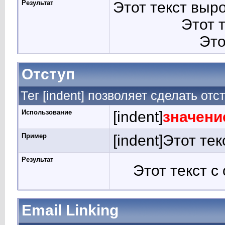
Результат
Этот текст выр
Этот 
Это
Отступ
Тег [indent] позволяет сделать отст
Использование
[indent]
значени
Пример
[indent]Этот тек
Результат
Этот текст с
Email Linking