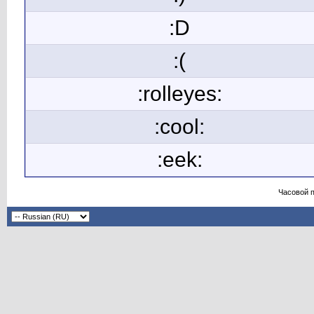
:D
:(
:rolleyes:
:cool:
:eek:
Часовой 