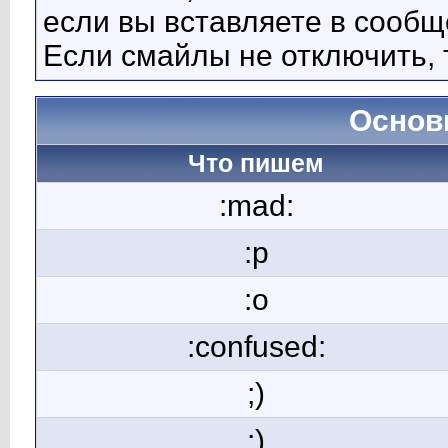
если вы вставляете в сооб
Если смайлы не отключить, 
Основ
Что пишем
:mad:
:p
:o
:confused:
;)
:)