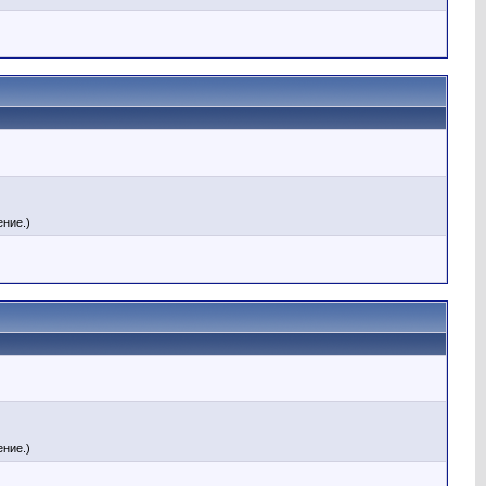
ние.)
ние.)