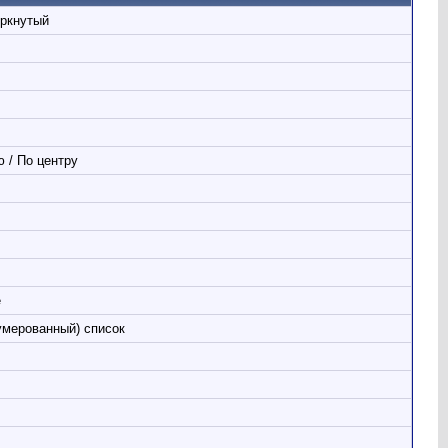
ёркнутый
 / По центру
е
умерованный) список