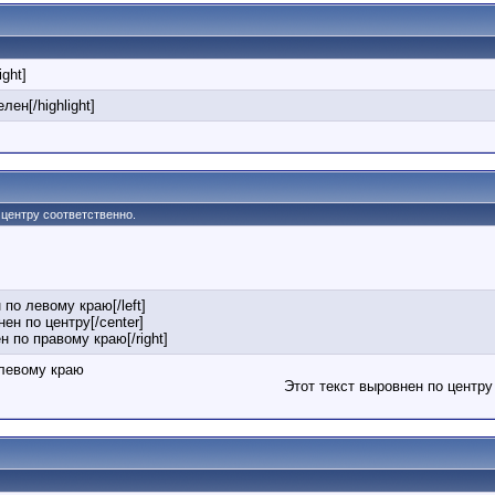
ight]
лен[/highlight]
по центру соответственно.
 по левому краю[/left]
нен по центру[/center]
ен по правому краю[/right]
 левому краю
Этот текст выровнен по центру