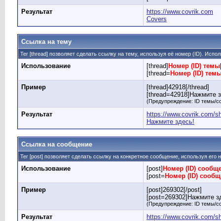
Результат
https://www.covrik.com
Covers
Ссылка на тему
Тег [thread] позволяет сделать ссылку на тему, используя её номер (ID). Исп
Использование
[thread]
Номер (ID) темы
[thread=
Номер (ID) тем
Пример
[thread]42918[/thread]
[thread=42918]Нажмите зд
(Предупреждение: ID темы/с
Результат
https://www.covrik.com/
Нажмите здесь!
Ссылка на сообщение
Тег [post] позволяет сделать ссылку на конкретное сообщение, используя его
Использование
[post]
Номер (ID) сообщ
[post=
Номер (ID) сооб
Пример
[post]269302[/post]
[post=269302]Нажмите зд
(Предупреждение: ID темы/с
Результат
https://www.covrik.com/