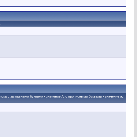
.
иска с заглавными буквами - значение A, с прописными буквами - значение а.