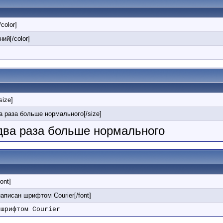
/color]
ний[/color]
/size]
ва раза больше нормального[/size]
 два раза больше нормального
font]
 написан шрифтом Courier[/font]
 шрифтом Courier