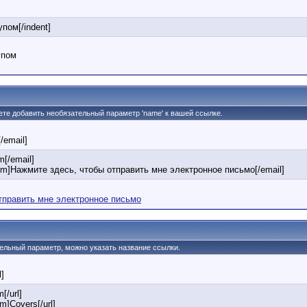
упом[/indent]
упом
жете добавить необязательный параметр 'name' к вашей ссылке.
[/email]
[/email]
om]Нажмите здесь, чтобы отправить мне электронное письмо[/email]
тправить мне электронное письмо
тельный параметр, можно указать название ссылки.
l]
[/url]
m]Covers[/url]