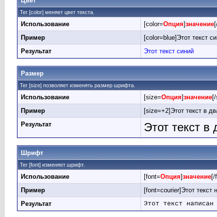
Цвет
Тег [color] меняет цвет текста.
Использование
[color=
Опция
]
значение
[
Пример
[color=blue]Этот текст си
Результат
Этот текст синий
Размер
Тег [size] позволяет изменять размер шрифта.
Использование
[size=
Опция
]
значение
[
Пример
[size=+2]Этот текст в д
Результат
Этот текст в
Шрифт
Тег [font] изменяет шрифт.
Использование
[font=
Опция
]
значение
[/
Пример
[font=courier]Этот текст
Результат
Этот текст написан