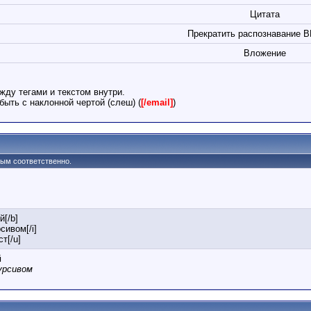
Цитата
Прекратить распознавание B
Вложение
жду тегами и текстом внутри.
ыть с наклонной чертой (слеш) (
[/email]
)
утым соответственно.
й[/b]
сивом[/i]
т[/u]
й
урсивом