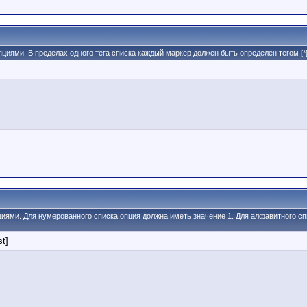
пциями. В пределах одного тега списка каждый маркер должен быть определен тегом [*]
пциями. Для нумерованного списка опция должна иметь значение 1. Для алфавитного сп
st]