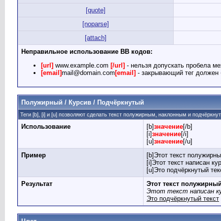
[quote]
[noparse]
[attach]
Неправильное использование BB кодов:
[url]
www.example.com
[/url]
- нельзя допускать пробела ме
[email]
mail@domain.com
[email]
- закрывающий тег должен б
Полужирный / Курсив / Подчёркнутый
Теги [b], [i] и [u] позволяют сделать текст полужирным, наклонным и подчёркн
Использование
[b]
значение
[/b]
[i]
значение
[/i]
[u]
значение
[/u]
Пример
[b]Этот текст полужирны
[i]Этот текст написан кур
[u]Это подчёркнутый текс
Результат
Этот текст полужирны
Этот текст написан к
Это подчёркнутый текст