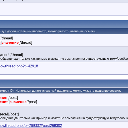
ользуя дополнительный параметр, можно указать название ссылки.
[/thread]
ы
]
значение
[/thread]
есь![/thread]
ообщения дан только как пример и может не ссылаться на существующую тему/сообще
showthread.php?t=42918
 номер (ID). Используя дополнительный параметр, можно указать название ссылки.
ения
[/post]
щения
]
значение
[/post]
есь![/post]
ообщения дан только как пример и может не ссылаться на существующую тему/сообще
showthread.php?p=269302#post269302