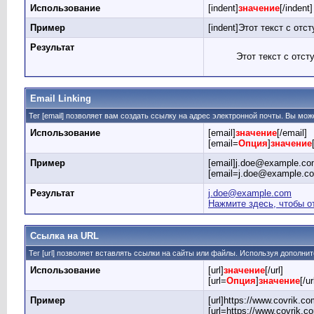
Использование
[indent]
значение
[/indent]
Пример
[indent]Этот текст с отст
Результат
Этот текст с отст
Email Linking
Тег [email] позволяет вам создать ссылку на адрес электронной почты. Вы мо
Использование
[email]
значение
[/email]
[email=
Опция
]
значение
Пример
[email]j.doe@example.com
[email=j.doe@example.c
Результат
j.doe@example.com
Нажмите здесь, чтобы о
Ссылка на URL
Тег [url] позволяет вставлять ссылки на сайты или файлы. Используя дополни
Использование
[url]
значение
[/url]
[url=
Опция
]
значение
[/ur
Пример
[url]https://www.covrik.com
[url=https://www.covrik.co