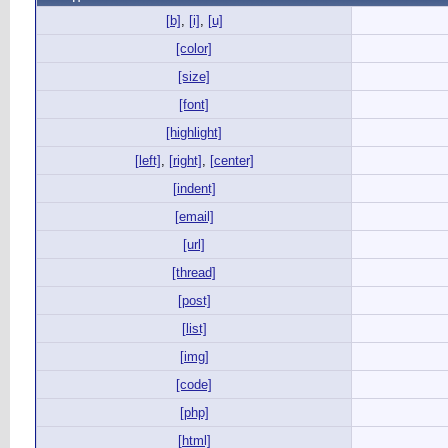
[b]
,
[i]
,
[u]
[color]
[size]
[font]
[highlight]
[left]
,
[right]
,
[center]
[indent]
[email]
[url]
[thread]
[post]
[list]
[img]
[code]
[php]
[html]