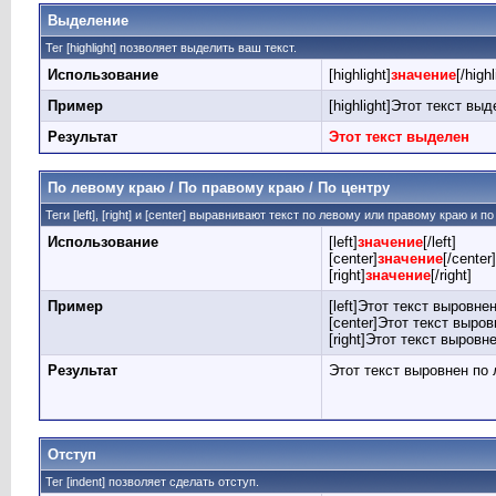
Выделение
Тег [highlight] позволяет выделить ваш текст.
Использование
[highlight]
значение
[/highl
Пример
[highlight]Этот текст выде
Результат
Этот текст выделен
По левому краю / По правому краю / По центру
Теги [left], [right] и [center] выравнивают текст по левому или правому краю и 
Использование
[left]
значение
[/left]
[center]
значение
[/center]
[right]
значение
[/right]
Пример
[left]Этот текст выровнен
[center]Этот текст выров
[right]Этот текст выровн
Результат
Этот текст выровнен по
Отступ
Тег [indent] позволяет сделать отступ.