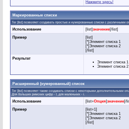
Нажмите здесь!
Маркированные списки
Тег [list] позволяет создавать простые и нумерованные списки с различными о
Использование
[list]
значение
[/list]
Пример
[list]
[*]Элемент списка 1
[*]Элемент списка 2
[/list]
Результат
Элемент списка 1
Элемент списка 2
Расширенный (нумерованный) список
Тег [list] позволяет также создавать списки с некоторыми дополнительными о
Для больших римских цифр - I, для маленьких - i.
Использование
[list=
Опция
]
значение
[/li
Пример
[list=1]
[*]Элемент списка 1
[*]Элемент списка 2
[/list]