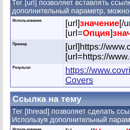
Тег [url] позволяет вставлять ссы
дополнительный параметр, можно 
Использование
[url]
значение
[/u
[url=
Опция
]
зна
Пример
[url]https://www.
[url=https://www
Результат
https://www.covr
Covers
Ссылка на тему
Тег [thread] позволяет сделать ссы
Используя дополнительный параме
Использование