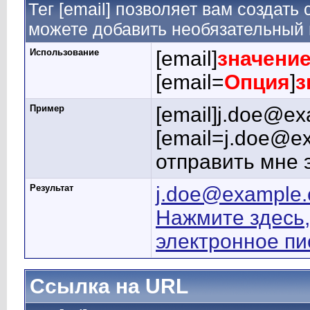
Тег [email] позволяет вам создать
можете добавить необязательный 
Использование
[email]
значени
[email=
Опция
]
з
Пример
[email]j.doe@ex
[email=j.doe@e
отправить мне 
Результат
j.doe@example
Нажмите здесь,
электронное п
Ссылка на URL