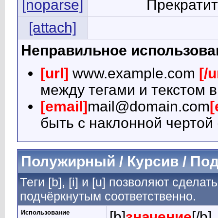
[noparse]
Прекратит
[attach]
Неправильное использова
[url]
www.example.com
[/u
между тегами и текстом в
[email]
mail@domain.com
[
быть с наклонной чертой 
Полужирный / Курсив / По
Теги [b], [i] и [u] позволяют сдел
подчёркнутым соответственно.
Использование
[b]
значение
[/b]