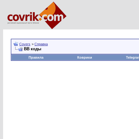
Covers
>
Справка
BB коды
Правила
Коврики
Telegra