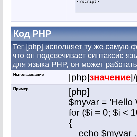
</script>
Код PHP
Тег [php] исполняет ту же самую фу
что он подсвечивает синтаксис яз
для языка PHP, он может работать
Использование
[php]
значение
[
Пример
[php]
$myvar = 'Hello 
for ($
i = 0; $i < 
{
echo $myvar . 