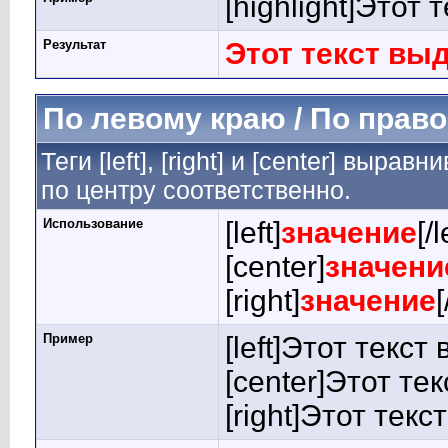
[highlight]Этот 
Результат
Этот текст вы
По левому краю / По право
Теги [left], [right] и [center] выр
по центру соответственно.
Использование
[left]
значение
[/l
[center]
значени
[right]
значение
[
Пример
[left]Этот текст
[center]Этот те
[right]Этот тек