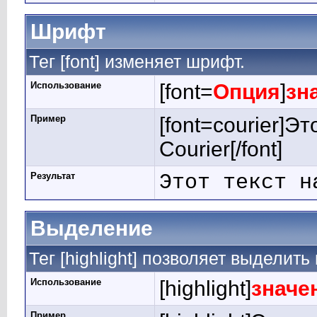
Шрифт
Тег [font] изменяет шрифт.
Использование
[font=
Опция
]
зн
Пример
[font=courier]Э
Courier[/font]
Результат
Этот текст н
Выделение
Тег [highlight] позволяет выделить 
Использование
[highlight]
значе
Пример