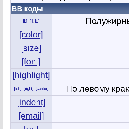
BB коды
Полужирны
[b]
,
[i]
,
[u]
[color]
[size]
[font]
[highlight]
По левому краю
[left]
,
[right]
,
[center]
[indent]
[email]