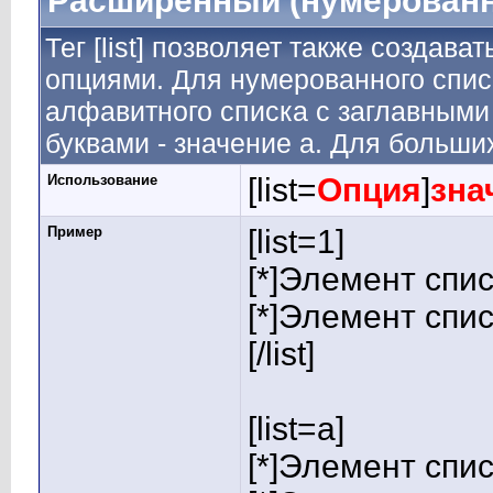
Расширенный (нумерованн
Тег [list] позволяет также создав
опциями. Для нумерованного спис
алфавитного списка с заглавными 
буквами - значение а. Для больших
Использование
[list=
Опция
]
зна
Пример
[list=1]
[*]Элемент спис
[*]Элемент спис
[/list]
[list=a]
[*]Элемент спис