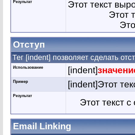
Результат
Этот текст выр
Этот 
Это
Отступ
Тег [indent] позволяет сделать отст
Использование
[indent]
значени
Пример
[indent]Этот тек
Результат
Этот текст с
Email Linking