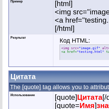
Пример
[html]
<img src="image.
<a href="testing
[/html]
Результат
Код HTML:
<img src=
"image.gif"
 alt
<a href=
"testing.html"
 t
Цитата
The [quote] tag allows you to attribu
Использование
[quote]
Цитата
[/
[quote=
Имя
]
зна