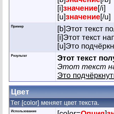
[i]
значение
[/i]
[u]
значение
[/u]
Пример
[b]Этот текст п
[i]Этот текст на
[u]Это подчёркн
Результат
Этот текст по
Этот текст на
Это подчёркнут
Цвет
Тег [color] меняет цвет текста.
Использование
[color=
Опция
]
з