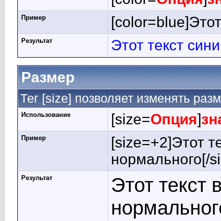
Пример
[color=blue]Этот
Результат
Этот текст син
Размер
Тег [size] позволяет изменять раз
Использование
[size=
Опция
]
зн
Пример
[size=+2]Этот т
нормального[/si
Результат
Этот текст 
нормальног