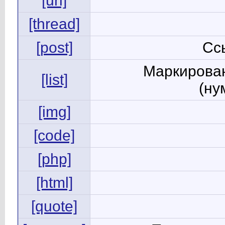
[url]
[thread]
[post]
Сс
Маркирован
[list]
(ну
[img]
[code]
[php]
[html]
[quote]