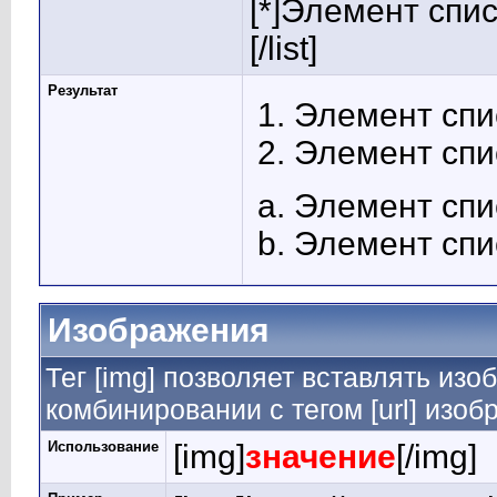
[*]Элемент спис
[/list]
Результат
Элемент спи
Элемент спи
Элемент спи
Элемент спи
Изображения
Тег [img] позволяет вставлять из
комбинировании с тегом [url] изо
Использование
[img]
значение
[/img]