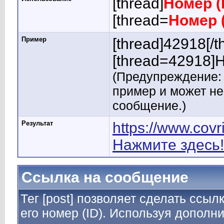
[thread]
Номер (
[thread=
Номер 
Пример
[thread]42918[/t
[thread=42918]Н
(Предупреждение: 
пример и может н
сообщение.)
Результат
https://www.cov
Нажмите здесь!
Ссылка на сообщение
Тег [post] позволяет сделать ссы
его номер (ID). Используя дополн