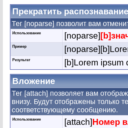
Прекратить распознавание
Тег [noparse] позволит вам отмен
Использование
[noparse]
[b]зна
Пример
[noparse][b]Lore
Результат
[b]Lorem ipsum d
Вложение
Тег [attach] позволяет вам отобр
внизу. Будут отображены только т
соответствующему сообщению.
Использование
[attach]
Номер 