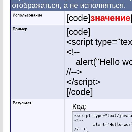
отображаться, а не исполняться.
Использование
[code]
значение
Пример
[code]
<script type="tex
<!--
alert("Hello wor
//-->
</script>
[/code]
Результат
Код:
<script type="text/javasc
<!--

	alert("Hello world!");

//-->
