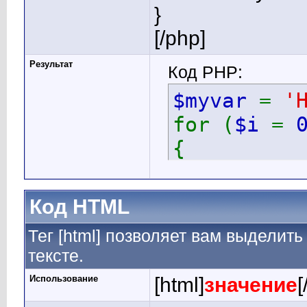
}
[/php]
Результат
Код PHP:
$myvar
=
'
for (
$i
=
{
echo
$
}
Код HTML
Тег [html] позволяет вам выдели
тексте.
Использование
[html]
значение
[