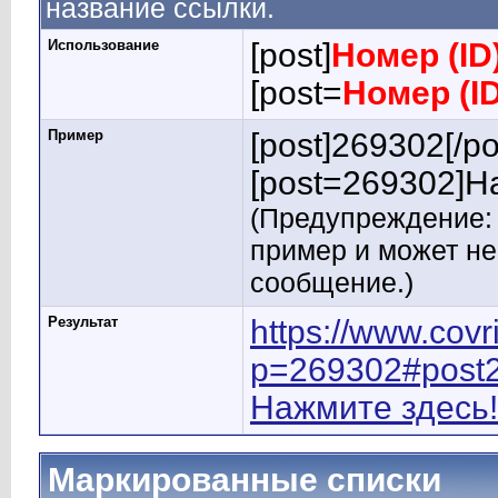
название ссылки.
Использование
[post]
Номер (ID
[post=
Номер (I
Пример
[post]269302[/po
[post=269302]На
(Предупреждение: 
пример и может н
сообщение.)
Результат
https://www.cov
p=269302#post
Нажмите здесь!
Маркированные списки