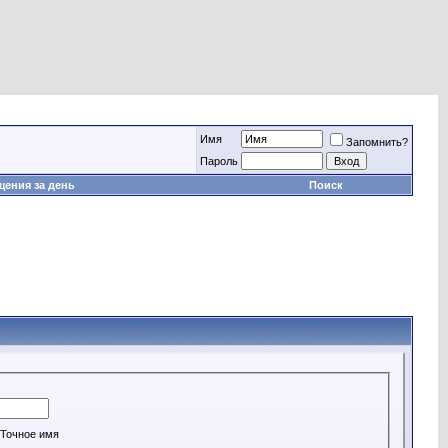
Имя
Запомнить?
Пароль
ения за день
Поиск
Точное имя